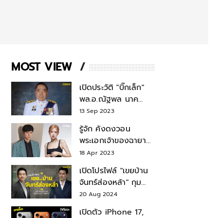
MOST VIEW
เปิดประวัติ "บิ๊กเล็ก"
พล.อ.ณัฐพล นาค
พาณิชย์ จากเลขาฯ
13 Sep 2023
สมช.-เลขาฯ
รู้จัก คังดงวอน
รมว.กลาโหม
พระเอกเจ้าของฉายา
สมบัติแห่งชาติ หลังมี
18 Apr 2023
ข่าว โรเซ่ BLACKPINK
เปิดโปรไฟล์ "เขยบ้าน
จันทร์ส่องหล้า" กุม
บังเหียนธุรกิจตระกูล
20 Aug 2024
"ชินวัตร"
เปิดตัว iPhone 17,