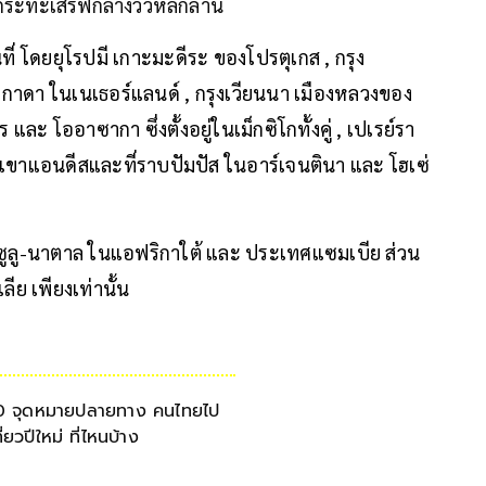
ูกระทะเสิร์ฟกลางวิวหลักล้าน
ี่ โดยยุโรปมี เกาะมะดีระ ของโปรตุเกส , กรุง
 , เกาดา ในเนเธอร์แลนด์ , กรุงเวียนนา เมืองหลวงของ
 โออาซากา ซึ่งตั้งอยู่ในเม็กซิโกทั้งคู่ , เปเรย์รา
กเขาแอนดีสและที่ราบปัมปัส ในอาร์เจนตินา และ โฮเซ่
ควาซูลู-นาตาล ในแอฟริกาใต้ และ ประเทศแซมเบีย ส่วน
ีย เพียงเท่านั้น
0 จุดหมายปลายทาง คนไทยไป
ี่ยวปีใหม่ ที่ไหนบ้าง