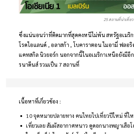
25 สถานที่น่าเที่
ซึ่งแน่นอนว่าที่ติดมากที่สุดคงหนีไม่พ้น สหรัฐอเมริก
โรดไอแลนด์ , อลาสก้า , โบคาราตอน ไมอามี่ ฟลอริดา
แคทสกิล นิวยอร์ก นอกจากนี้ในอเมริกาเหนือยังมีอีก
รนาดีนส์ รวมเป็น 7 สถานที่
เนื้อหาที่เกี่ยวข้อง :
10 จุดหมายปลายทาง คนไทยไปเที่ยวปีใหม่ ที่ไห
เที่ยวเลย สัมผัสอากาศหนาว ดูดอกนางพญาเสือโ