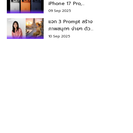
iPhone 17 Pro,
iPhone 17 Air สเปค
09 Sep 2025
ราคา น่าซื้อไหม?
แจก 3 Prompt สร้าง
ภาพสนุกๆ ง่ายๆ ด้วย
Nano Banana ใน
10 Sep 2025
Gemini