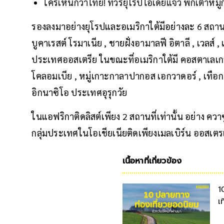
ใครเห็นก็ว่าไทย! ทัวร์ยุโรปไอเดียแจ๋ว พกเตาหม
รองลงมาอย่างยุโรปและอเมริกาใต้มีอย่างละ 6 สถานท
บูคาเรสต์ โรมาเนีย , ชายฝั่งอามาลฟี อิตาลี , เวลส์
ประเทศออสเตรีย ในขณะที่อเมริกาใต้มี คอสตาเลเกร และ
โคลอมเบีย , หมู่เกาะกาลาปากอส เอกวาดอร์ , เทือ
อิกนาซิโอ ประเทศอุรุกวัย
ในแอฟริกาติดลิสต์เพียง 2 สถานที่เท่านั้น อย่าง 
กลุ่มประเทศในโอเชียเนียติดเพียงเมลเบิร์น ออสเตรเล
เนื้อหาที่เกี่ยวข้อง
1
เท