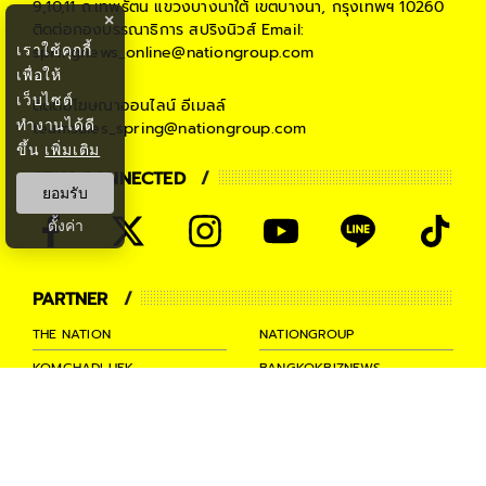
9,10,11 ถ.เทพรัตน แขวงบางนาใต้ เขตบางนา, กรุงเทพฯ 10260
×
ติดต่อกองบรรณาธิการ สปริงนิวส์
Email:
เราใช้คุกกี้
springnews_online@nationgroup.com
เพื่อให้
เว็บไซต์
ติดต่อโฆษณาออนไลน์
อีเมลล์
ทำงานได้ดี
teamsales_spring@nationgroup.com
ขึ้น
เพิ่มเติม
STAY CONNECTED
ยอมรับ
ตั้งค่า
PARTNER
THE NATION
NATIONGROUP
KOMCHADLUEK
BANGKOKBIZNEWS
NATIONTV
SPRINGNEWS
THAINEWSONLINE
TNEWS
THANSETTAKIJ