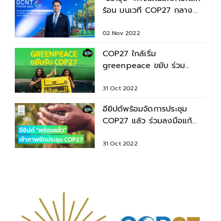
ร้อน บนเวที COP27 กลาง
เดือนนี้
02 Nov 2022
COP27 ใกล้เริ่ม
greenpeace ขยับ ร่วม
รณรงค์ ความเป็นธรรมทาง
สภาพภูมิอากาศ
31 Oct 2022
อียิปต์พร้อมจัดการประชุม
COP27 แล้ว ร่วมลงมือแก้
ปัญหาสภาพอากาศโลก
31 Oct 2022