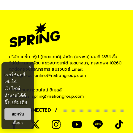
บริษัท เนชั่น กรุ๊ป (ไทยแลนด์) จำกัด (มหาชน)
เลขที่ 1854 ชั้น
9,10,11 ถ.เทพรัตน แขวงบางนาใต้ เขตบางนา, กรุงเทพฯ 10260
×
ติดต่อกองบรรณาธิการ สปริงนิวส์
Email:
เราใช้คุกกี้
springnews_online@nationgroup.com
เพื่อให้
เว็บไซต์
ติดต่อโฆษณาออนไลน์
อีเมลล์
ทำงานได้ดี
teamsales_spring@nationgroup.com
ขึ้น
เพิ่มเติม
STAY CONNECTED
ยอมรับ
ตั้งค่า