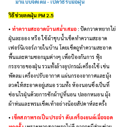
มาแบบจัดเต็ม - เปิดวิธีรับมือฝุ่น
วิธีช่วยลดฝุ่น PM 2.5
•
ทำความสะอาดบ้านสม่ำเสมอ
: ปัดกวาดหยากไย่
ฝุ่นละออง หรือ ใช้ผ้าชุบน้ำเช็ดทำความสะอาด
เฟอร์นิเจอร์ภายในบ้าน โดยเช็ดถูทำความสะอาด
พื้นและตามซอกมุมต่างๆ เพื่อป้องกันการ ฟุ้ง
กระจายของฝุ่น รวมทั้งล้างอุปกรณ์เครื่องใช้ เช่น
พัดลม เครื่องปรับอากาศ แผ่นกรองอากาศและมุ้ง
ลวดให้สะอาดอยู่เสมอ รวมทั้ง ห้องนอนซึ่งเป็นที่
ซ่อนไรฝุ่นด้วยการซักผ้าปูที่นอน ปลอกหมอน มุ้ง
ผ้าห่มและพรมเช็ดเท้าอย่างน้อยสัปดาห์ละครั้ง
•
เช็คสภาพรถเป็นประจำ ดับเครื่องยนต์เมื่อจอด
ทุกครั้ง
เพราะหากสภาพรถไม่ดี อาจจะมีส่วนช่วย