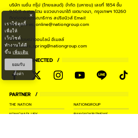
บริษัท เนชั่น กรุ๊ป (ไทยแลนด์) จำกัด (มหาชน)
เลขที่ 1854 ชั้น
9,10,11 ถ.เทพรัตน แขวงบางนาใต้ เขตบางนา, กรุงเทพฯ 10260
×
ติดต่อกองบรรณาธิการ สปริงนิวส์
Email:
เราใช้คุกกี้
springnews_online@nationgroup.com
เพื่อให้
เว็บไซต์
ติดต่อโฆษณาออนไลน์
อีเมลล์
ทำงานได้ดี
teamsales_spring@nationgroup.com
ขึ้น
เพิ่มเติม
STAY CONNECTED
ยอมรับ
ตั้งค่า
PARTNER
THE NATION
NATIONGROUP
KOMCHADLUEK
BANGKOKBIZNEWS
NATIONTV
SPRINGNEWS
THAINEWSONLINE
TNEWS