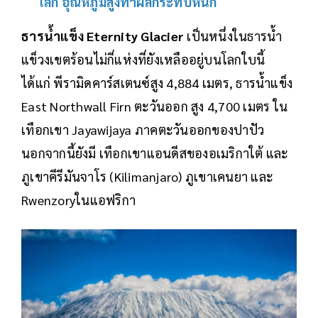
โลก อุณหภูมิสูงทำผลกระทบหนัก
ธารน้ำแข็ง Eternity Glacier
เป็นหนึ่งในธารน้ำ
แข็วงเขตร้อนไม่กี่แห่งที่ยังเหลืออยู่บนโลกใบนี้
ได้แก่ พีรามิดคาร์สเตนซ์สูง 4,884 เมตร, ธารน้ำแข็ง
East Northwall Firn ตะวันออก สูง 4,700 เมตร ใน
เทือกเขา Jayawijaya ภาคตะวันออกของปาปัว
นอกจากนี้ยังมี เทือกเขาแอนดีสของอเมริกาใต้ และ
ภูเขาคีรีมันจาโร (Kilimanjaro) ภูเขาเคนยา และ
Rwenzoryในแอฟริกา