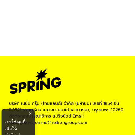
บริษัท เนชั่น กรุ๊ป (ไทยแลนด์) จำกัด (มหาชน)
เลขที่ 1854 ชั้น
9,10,11 ถ.เทพรัตน แขวงบางนาใต้ เขตบางนา, กรุงเทพฯ 10260
×
ติดต่อกองบรรณาธิการ สปริงนิวส์
Email:
เราใช้คุกกี้
springnews_online@nationgroup.com
เพื่อให้