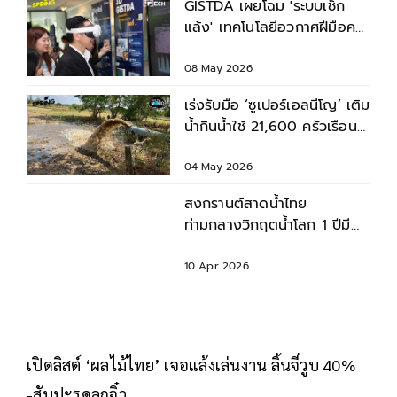
GISTDA เผยโฉม 'ระบบเช็ก
แล้ง' เทคโนโลยีอวกาศฝีมือคน
ไทยแก้ภัยแล้งแม่นยำ
08 May 2026
เร่งรับมือ ‘ซูเปอร์เอลนีโญ’ เติม
น้ำกินน้ำใช้ 21,600 ครัวเรือน
ทั่วประเทศ สู้ภัยแล้ง
04 May 2026
สงกรานต์สาดน้ำไทย
ท่ามกลางวิกฤตน้ำโลก 1 ปีมี
ครั้ง คุ้มค่าต่อภัยแล้งในอนาคต
หรือไม่?
10 Apr 2026
เปิดลิสต์ ‘ผลไม้ไทย’ เจอแล้งเล่นงาน ลิ้นจี่วูบ 40%
-สับปะรดลูกจิ๋ว