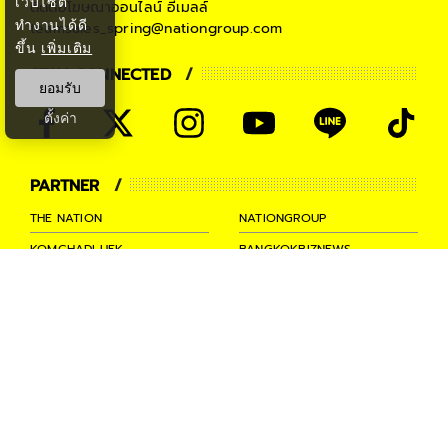
เว็บไซต์
ติดต่อโฆษณาออนไลน์
อีเมลล์
ทำงานได้ดี
teamsales_spring@nationgroup.com
ขึ้น
เพิ่มเติม
STAY CONNECTED
ยอมรับ
ตั้งค่า
PARTNER
THE NATION
NATIONGROUP
KOMCHADLUEK
BANGKOKBIZNEWS
NATIONTV
SPRINGNEWS
THAINEWSONLINE
TNEWS
THANSETTAKIJ
Ⓒ 2026 -
SPRiNG
All Rights