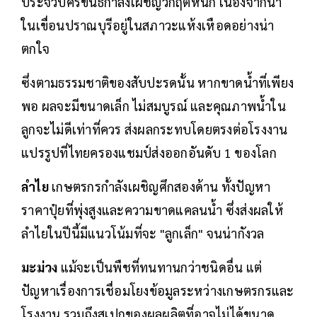
ประจวบคีรีขันธ์กำลังเผชิญวิกฤตหนัก เนื่องจากน้ำ
ในเขื่อนปราณบุรีอยู่ในสภาวะแห้งเหือดอย่างน่า
ตกใจ
ซึ่งตามธรรมชาติของสับปะรดนั้น หากขาดน้ำที่เพียง
พอ ผลจะมีขนาดเล็ก ไม่สมบูรณ์ และคุณภาพน้ำใน
ลูกจะไม่ดีเท่าที่ควร ส่งผลกระทบโดยตรงต่อโรงงาน
แปรรูปที่ไทยครองแชมป์ส่งออกอันดับ 1 ของโลก
ลำไย
เกษตรกรกำลังเผชิญศึกสองด้าน ทั้งปัญหา
ราคาปุ๋ยที่พุ่งสูงและความขาดแคลนน้ำ ซึ่งส่งผลให้
ลำไยในปีนี้มีแนวโน้มที่จะ "ลูกเล็ก" จนน่ากังวล
มะม่วง
แม้จะเป็นพืชที่ทนทานกว่าชนิดอื่น แต่
ปัญหาเรื่องการเชื่อมโยงข้อมูลระหว่างเกษตรกรและ
โรงงาน รวมถึงสเปกของผลผลิตที่อาจไม่ได้ขนาด