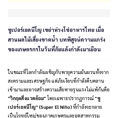
ซูเปอร์เอลนีโญ เขย่าห่วงโซ่อาหารไทย เมื่อ
สวนผลไม้เสี่ยงขาดน้ำ บทพิสูจน์ความแกร่ง
ของเกษตรกรในวันที่ภัยแล้งกำลังมาเยือน
ในขณะที่โลกกำลังเผชิญกับพายุความผันผวนทั้งจาก
สงครามและเศรษฐกิจ แต่ภัยเงียบที่กำลังคืบคลาน
เข้ามาและอาจสร้างความเสียหายรุนแรงไม่แพ้กันคือ
"วิกฤตสิ่งแวดล้อม"
โดยเฉพาะปรากฏการณ์
"ซู
เปอร์เอลนีโญ" (Super El Niño)
ที่กำลังจะกลาย
เป็นโจทย์ใหญ่ของภาคเกษตรและอุตสาหกรรม