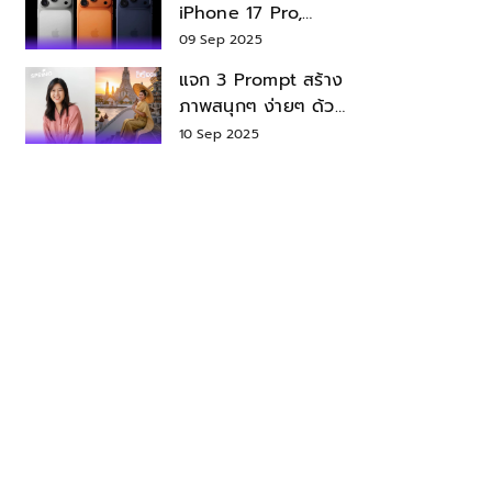
iPhone 17 Pro,
iPhone 17 Air สเปค
09 Sep 2025
ราคา น่าซื้อไหม?
แจก 3 Prompt สร้าง
ภาพสนุกๆ ง่ายๆ ด้วย
Nano Banana ใน
10 Sep 2025
Gemini