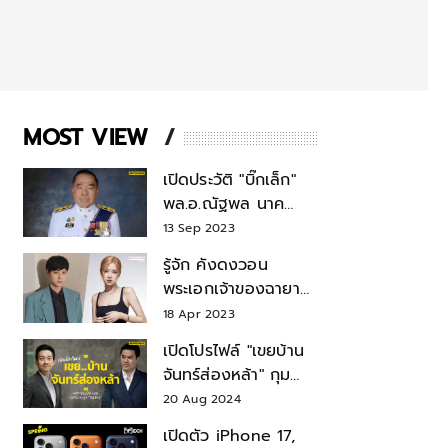
MOST VIEW
เปิดประวัติ "บิ๊กเล็ก"
พล.อ.ณัฐพล นาค
พาณิชย์ จากเลขาฯ
13 Sep 2023
สมช.-เลขาฯ
รู้จัก คังดงวอน
รมว.กลาโหม
พระเอกเจ้าของฉายา
สมบัติแห่งชาติ หลังมี
18 Apr 2023
ข่าว โรเซ่ BLACKPINK
เปิดโปรไฟล์ "เขยบ้าน
จันทร์ส่องหล้า" กุม
บังเหียนธุรกิจตระกูล
20 Aug 2024
"ชินวัตร"
เปิดตัว iPhone 17,