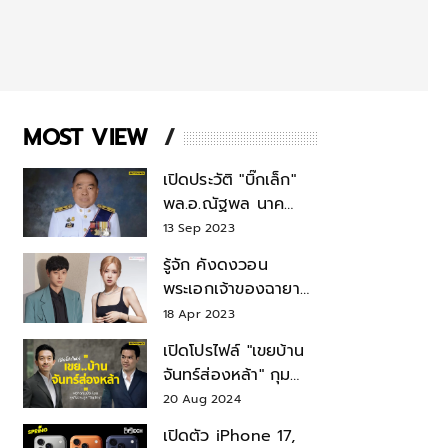
MOST VIEW
เปิดประวัติ "บิ๊กเล็ก"
พล.อ.ณัฐพล นาค
พาณิชย์ จากเลขาฯ
13 Sep 2023
สมช.-เลขาฯ
รู้จัก คังดงวอน
รมว.กลาโหม
พระเอกเจ้าของฉายา
สมบัติแห่งชาติ หลังมี
18 Apr 2023
ข่าว โรเซ่ BLACKPINK
เปิดโปรไฟล์ "เขยบ้าน
จันทร์ส่องหล้า" กุม
บังเหียนธุรกิจตระกูล
20 Aug 2024
"ชินวัตร"
เปิดตัว iPhone 17,