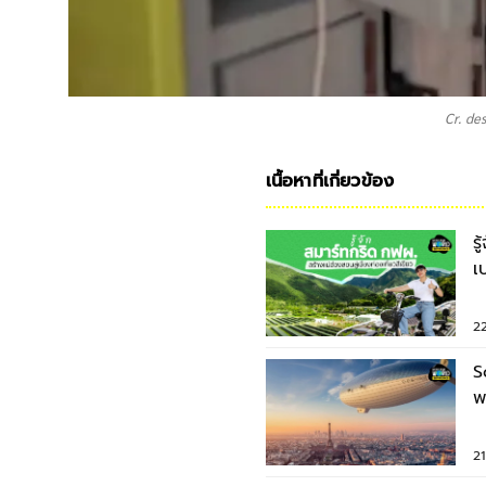
Cr. d
เนื้อหาที่เกี่ยวข้อง
ร
เ
เท
2
S
พ
โ
2