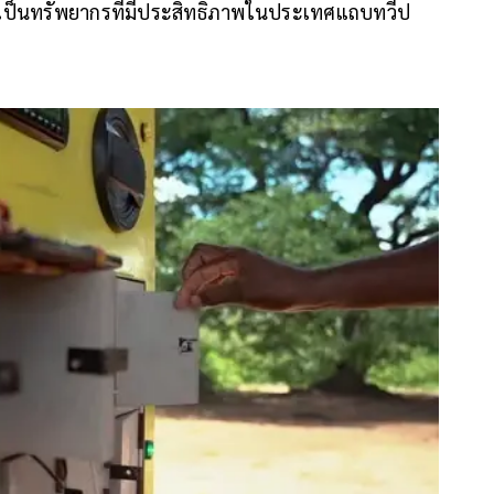
่งเป็นทรัพยากรที่มีประสิทธิภาพในประเทศแถบทวีป