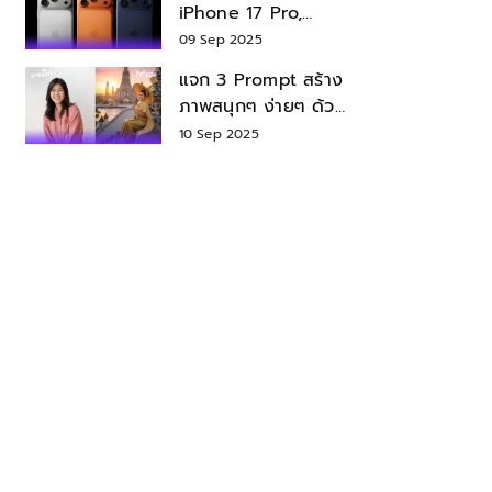
iPhone 17 Pro,
iPhone 17 Air สเปค
09 Sep 2025
ราคา น่าซื้อไหม?
แจก 3 Prompt สร้าง
ภาพสนุกๆ ง่ายๆ ด้วย
Nano Banana ใน
10 Sep 2025
Gemini