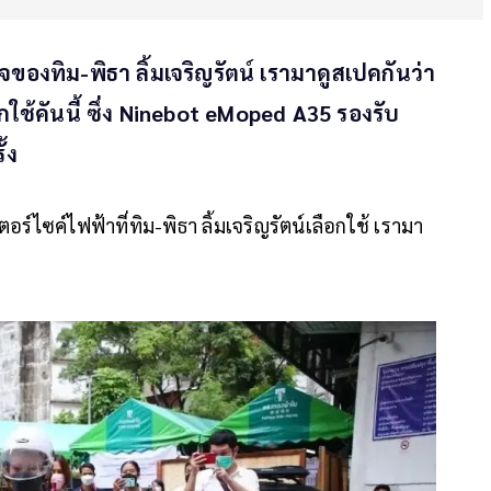
องทิม-พิธา ลิ้มเจริญรัตน์ เรามาดูสเปคกันว่า
ช้คันนี้ ซึ่ง Ninebot eMoped A35 รองรับ
้ง
์ไซค์ไฟฟ้าที่ทิม-พิธา ลิ้มเจริญรัตน์เลือกใช้ เรามา