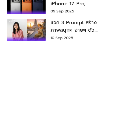
iPhone 17 Pro,
iPhone 17 Air สเปค
09 Sep 2025
ราคา น่าซื้อไหม?
แจก 3 Prompt สร้าง
ภาพสนุกๆ ง่ายๆ ด้วย
Nano Banana ใน
10 Sep 2025
Gemini