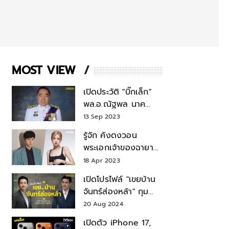
MOST VIEW
เปิดประวัติ "บิ๊กเล็ก"
พล.อ.ณัฐพล นาค
พาณิชย์ จากเลขาฯ
13 Sep 2023
สมช.-เลขาฯ
รู้จัก คังดงวอน
รมว.กลาโหม
พระเอกเจ้าของฉายา
สมบัติแห่งชาติ หลังมี
18 Apr 2023
ข่าว โรเซ่ BLACKPINK
เปิดโปรไฟล์ "เขยบ้าน
จันทร์ส่องหล้า" กุม
บังเหียนธุรกิจตระกูล
20 Aug 2024
"ชินวัตร"
เปิดตัว iPhone 17,