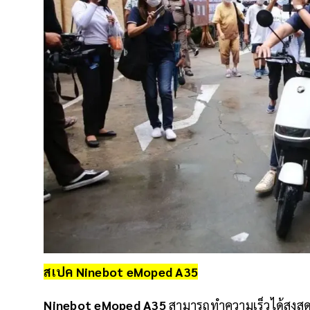
สเปค Ninebot eMoped A35
Ninebot eMoped A35
สามารถทำความเร็วได้สูงสุด