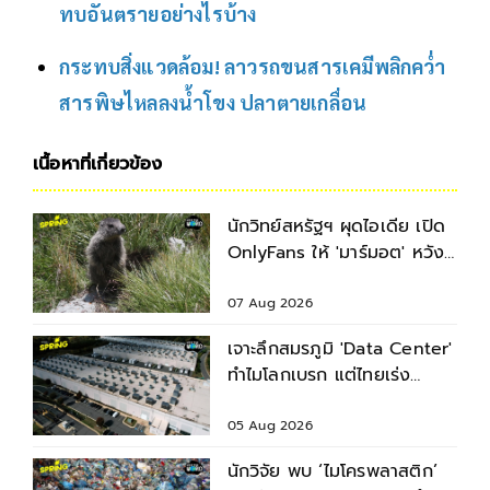
ทบอันตรายอย่างไรบ้าง
กระทบสิ่งแวดล้อม! ลาวรถขนสารเคมีพลิกคว่ำ
สารพิษไหลลงน้ำโขง ปลาตายเกลื่อน
เนื้อหาที่เกี่ยวข้อง
นักวิทย์สหรัฐฯ ผุดไอเดีย เปิด
OnlyFans ให้ 'มาร์มอต' หวัง
ระดมทุนช่วยงานวิจัย
07 Aug 2026
เจาะลึกสมรภูมิ 'Data Center'
ทำไมโลกเบรก แต่ไทยเร่ง
เครื่อง?
05 Aug 2026
นักวิจัย พบ ‘ไมโครพลาสติก’