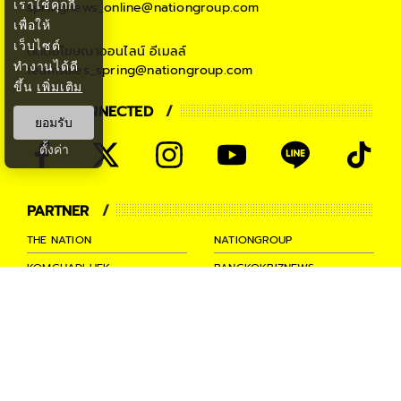
เราใช้คุกกี้
springnews_online@nationgroup.com
เพื่อให้
เว็บไซต์
ติดต่อโฆษณาออนไลน์
อีเมลล์
ทำงานได้ดี
teamsales_spring@nationgroup.com
ขึ้น
เพิ่มเติม
STAY CONNECTED
ยอมรับ
ตั้งค่า
PARTNER
THE NATION
NATIONGROUP
KOMCHADLUEK
BANGKOKBIZNEWS
NATIONTV
SPRINGNEWS
THAINEWSONLINE
TNEWS
THANSETTAKIJ