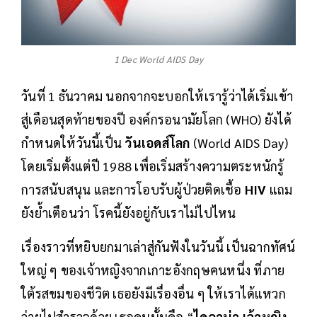
1 Dec World AIDS Day
วันที่ 1 ธันวาคม นอกจากจะบอกให้เรารู้ว่าได้เริ่มเข้า
สู่เดือนสุดท้ายของปี องค์กรอนามัยโลก (WHO) ยังได้
กำหนดให้วันนี้เป็น
วันเอดส์โลก
(World AIDS Day)
โดยเริ่มตั้งแต่ปี 1988 เพื่อเริ่มสร้างความตระหนักรู้
การสนับสนุน และการโอบรับผู้ป่วยติดเชื้อ
HIV
แถม
ยังย้ำเตือนว่า โรคนี้ยังอยู่กับเราไม่ไปไหน
เรื่องราวที่หยิบยกมาเล่าสู่กันฟังในวันนี้ เป็นฉากทัศน์
ใหญ่ ๆ ของเจ้าหญิงจากเกาะอังกฤษคนหนึ่ง ที่ภาย
ใต้รสขมของชีวิต เธอยังมีเรื่องอื่น ๆ ให้เราได้แหวก
ว่ายไปสำรวจด้วย เธอคนนั้นคือ “
ไดอาน่า เจ้าหญิง