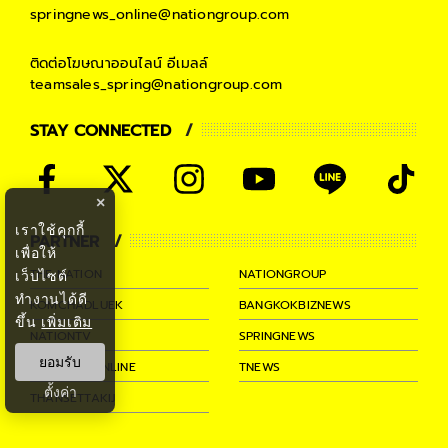
springnews_online@nationgroup.com
ติดต่อโฆษณาออนไลน์
อีเมลล์
teamsales_spring@nationgroup.com
STAY CONNECTED
×
เราใช้คุกกี้
PARTNER
เพื่อให้
THE NATION
NATIONGROUP
เว็บไซต์
ทำงานได้ดี
KOMCHADLUEK
BANGKOKBIZNEWS
ขึ้น
เพิ่มเติม
NATIONTV
SPRINGNEWS
ยอมรับ
THAINEWSONLINE
TNEWS
ตั้งค่า
THANSETTAKIJ