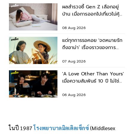
ผลสำรวจชี้ Gen Z เลือกอยู่
บ้าน เมื่อการออกไปเที่ยวไม่คุ้ม
เงิน
08 Aug 2026
แด่ทุกการรอคอย 'จดหมายรัก
ถึงอาม่า’ เรื่องราวของการ
พลัดพรากที่ร้อยรัดกันด้วย
จดหมายข้ามแผ่นดิน
07 Aug 2026
'A Love Other Than Yours'
เมื่อความสัมพันธ์ 10 ปี ไม่ใช่คำ
ตอบของชีวิตเสมอไป
06 Aug 2026
ในปี 1987
โรงพยาบาลมิลเดิลเซ็กซ์
(Middlesex