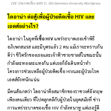
CDC ประกาศเรื่อง AIDS Cr. Old Dominion University Worldpress
ไดอาน่า ต่อสู้เพื่อผู้ป่วยติดเชื้อ HIV และ
เอดส์อย่างไร?
ไดอาน่า ในยุคที่
เชื้อ HIV
แพร่ระบาดเธอเข้าพิธี
อภิเษกสมรส และมีบุตรแล้ว 2 คน แม้เราจะทราบกัน
ดีว่า ชีวิตรักของเธอและเจ้าฟ้าชายชาลส์ในขณะนั้น
กำลังละหองละแหงกัน แต่เธอก็ยังเดินหน้าทำ
โครงการช่วยเหลือผู้ป่วยติดเชื้อ HIVและผู้ป่วยโรค
เอดส์ยังหนักแน่น
มีคนสังเกตว่า ไดอาน่าคือสมาชิกของราชวงศ์อังกฤษ
เพียงคนเดียว ที่ไปคลุกคลีกับผู้ป่วยในยุคสมัยที่ ข่าว
การแพร่ระบาดของเชื้อ HIV กำลังหนาหู แต่เธอรู้ดี