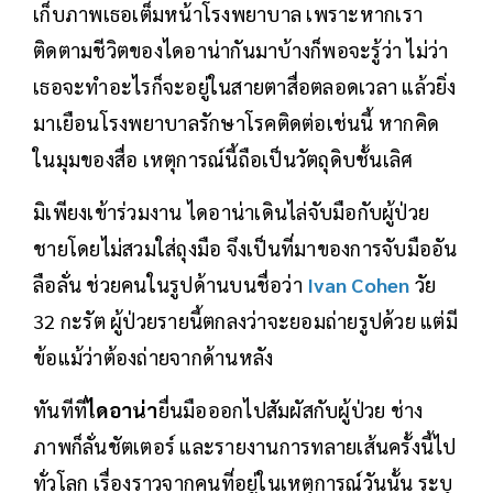
เก็บภาพเธอเต็มหน้าโรงพยาบาล เพราะหากเรา
ติดตามชีวิตของไดอาน่ากันมาบ้างก็พอจะรู้ว่า ไม่ว่า
เธอจะทำอะไรก็จะอยู่ในสายตาสื่อตลอดเวลา แล้วยิ่ง
มาเยือนโรงพยาบาลรักษาโรคติดต่อเช่นนี้ หากคิด
ในมุมของสื่อ เหตุการณ์นี้ถือเป็นวัตถุดิบชั้นเลิศ
มิเพียงเข้าร่วมงาน ไดอาน่าเดินไล่จับมือกับผู้ป่วย
ชายโดยไม่สวมใส่ถุงมือ จึงเป็นที่มาของการจับมืออัน
ลือลั่น ช่วยคนในรูปด้านบนชื่อว่า
Ivan Cohen
วัย
32 กะรัต ผู้ป่วยรายนี้ตกลงว่าจะยอมถ่ายรูปด้วย แต่มี
ข้อแม้ว่าต้องถ่ายจากด้านหลัง
ทันทีที่
ไดอาน่า
ยื่นมือออกไปสัมผัสกับผู้ป่วย ช่าง
ภาพก็ลั่นชัตเตอร์ และรายงานการทลายเส้นครั้งนี้ไป
ทั่วโลก เรื่องราวจากคนที่อยู่ในเหตุการณ์วันนั้น ระบุ