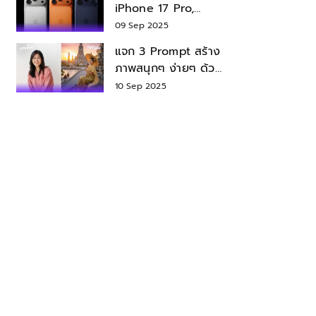
iPhone 17 Pro,
iPhone 17 Air สเปค
09 Sep 2025
ราคา น่าซื้อไหม?
แจก 3 Prompt สร้าง
ภาพสนุกๆ ง่ายๆ ด้วย
Nano Banana ใน
10 Sep 2025
Gemini