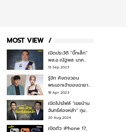
MOST VIEW
เปิดประวัติ "บิ๊กเล็ก"
พล.อ.ณัฐพล นาค
พาณิชย์ จากเลขาฯ
13 Sep 2023
สมช.-เลขาฯ
รู้จัก คังดงวอน
รมว.กลาโหม
พระเอกเจ้าของฉายา
สมบัติแห่งชาติ หลังมี
18 Apr 2023
ข่าว โรเซ่ BLACKPINK
เปิดโปรไฟล์ "เขยบ้าน
จันทร์ส่องหล้า" กุม
บังเหียนธุรกิจตระกูล
20 Aug 2024
"ชินวัตร"
เปิดตัว iPhone 17,