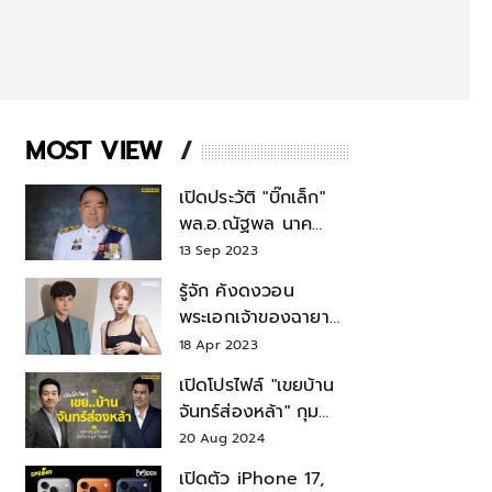
MOST VIEW
เปิดประวัติ "บิ๊กเล็ก"
พล.อ.ณัฐพล นาค
พาณิชย์ จากเลขาฯ
13 Sep 2023
สมช.-เลขาฯ
รู้จัก คังดงวอน
รมว.กลาโหม
พระเอกเจ้าของฉายา
สมบัติแห่งชาติ หลังมี
18 Apr 2023
ข่าว โรเซ่ BLACKPINK
เปิดโปรไฟล์ "เขยบ้าน
จันทร์ส่องหล้า" กุม
บังเหียนธุรกิจตระกูล
20 Aug 2024
"ชินวัตร"
เปิดตัว iPhone 17,