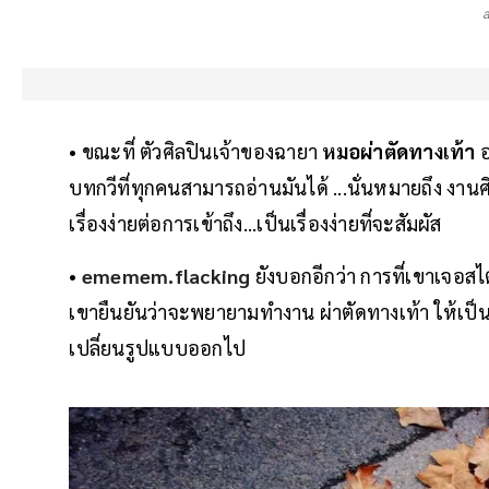
• ขณะที่ ตัวศิลปินเจ้าของฉายา
หมอผ่าตัดทางเท้า
อ
บทกวีที่ทุกคนสามารถอ่านมันได้ ...นั่นหมายถึง งาน
เรื่องง่ายต่อการเข้าถึง...เป็นเรื่องง่ายที่จะสัมผัส
•
ememem.flacking
ยังบอกอีกว่า การที่เขาเจอส
เขายืนยันว่าจะพยายามทำงาน ผ่าตัดทางเท้า ให้เป
เปลี่ยนรูปแบบออกไป