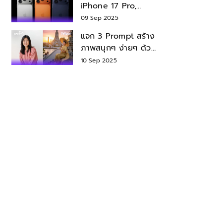
iPhone 17 Pro,
iPhone 17 Air สเปค
09 Sep 2025
ราคา น่าซื้อไหม?
แจก 3 Prompt สร้าง
ภาพสนุกๆ ง่ายๆ ด้วย
Nano Banana ใน
10 Sep 2025
Gemini