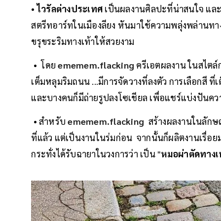
•
ไวรัลต่างประเทศ
เป็นผลงานศิลปะที่น่าสนใจ และส
สตรีทอาร์ทในเมืองลียง หันมาใช้ความพลุ่งพล่านทางศ
ขรุขระริมทางเท้าให้สวยงาม
• โดย
ememem.flacking
ครีเอตผลงาน ในสไตล์กระ
เต็มหลุมริมถนน ...มีการจัดวางที่ลงตัว การเลือกสี ท
และบางคนก็มีถ่ายรูปลงโซเชียล เพื่อแชร์แบ่งปัน
• สำหรับ
ememem.flacking
สร้างผลงานในลักษณะ
ที่แล้ว แต่เป็นงานในร่มก่อน จากนั้นก็ผลิตงานเรื
กระทั่งได้รับฉายาในวงการว่า เป็น "
หมอผ่าตัดทางเ