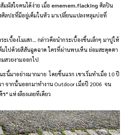
ัมผัสใจคนได้ง่าย เมื่อ
ememem.flacking
ศิลปิน
ิลปะที่มีอยู่เต็มในหัว มาเปลี่ยนแปลงหลุมบ่อที่
เบื้องโมเสก... กล่าวคือนำกระเบื้องชิ้นเล็กๆ มาปูให้
ี่เต็มไปด้วยสีสันฉูดฉาด ใครที่ผ่านพบเห็น ย่อมสะดุดตา
ความสวยงามออกไป
นี้มาอย่างมากมาย โดยชิ้นแรก เขาเริ่มทำเมื่อ 10 ปี
่อยมา จากนั้นออกมาทำงาน Outdoor เมื่อปี 2006 จน
ท้า"
แห่งลียงเลยทีเดียว