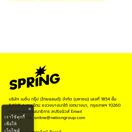
บริษัท เนชั่น กรุ๊ป (ไทยแลนด์) จำกัด (มหาชน)
เลขที่ 1854 ชั้น
9,10,11 ถ.เทพรัตน แขวงบางนาใต้ เขตบางนา, กรุงเทพฯ 10260
×
ติดต่อกองบรรณาธิการ สปริงนิวส์
Email:
เราใช้คุกกี้
springnews_online@nationgroup.com
เพื่อให้
เว็บไซต์