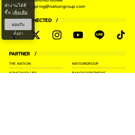
ติดต่อโฆษณาออนไลน์
อีเมลล์
ทำงานได้ดี
teamsales_spring@nationgroup.com
ขึ้น
เพิ่มเติม
STAY CONNECTED
ยอมรับ
ตั้งค่า
PARTNER
THE NATION
NATIONGROUP
KOMCHADLUEK
BANGKOKBIZNEWS
NATIONTV
SPRINGNEWS
THAINEWSONLINE
TNEWS
THANSETTAKIJ
Ⓒ 2026 -
SPRiNG
All Rights
Reserved.