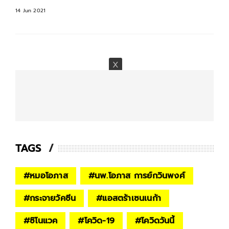
14 Jun 2021
TAGS
#
หมอโอภาส
#
นพ.โอภาส การย์กวินพงศ์
#
กระจายวัคซีน
#
แอสตร้าเซนเนก้า
#
ซิโนแวค
#
โควิด-19
#
โควิดวันนี้