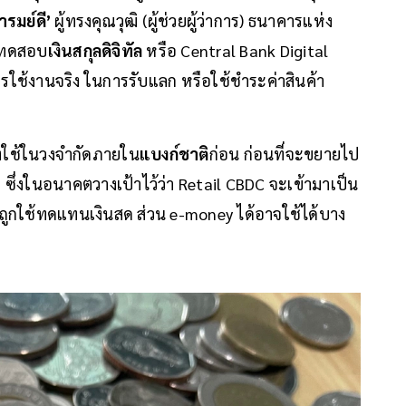
ารมย์ดี’
ผู้ทรงคุณวุฒิ (ผู้ช่วยผู้ว่าการ) ธนาคารแห่ง
ยมทดสอบ
เงินสกุลดิจิทัล
หรือ Central Bank Digital
ใช้งานจริง ในการรับแลก หรือใช้ชำระค่าสินค้า
องใช้ในวงจำกัดภายใน
แบงก์ชาติ
ก่อน ก่อนที่จะขยายไป
ึ่งในอนาคตวางเป้าไว้ว่า Retail CBDC จะเข้ามาเป็น
ถูกใช้ทดแทนเงินสด ส่วน e-money ได้อาจใช้ได้บาง