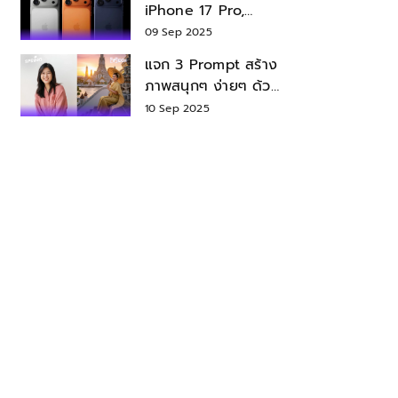
iPhone 17 Pro,
iPhone 17 Air สเปค
09 Sep 2025
ราคา น่าซื้อไหม?
แจก 3 Prompt สร้าง
ภาพสนุกๆ ง่ายๆ ด้วย
Nano Banana ใน
10 Sep 2025
Gemini