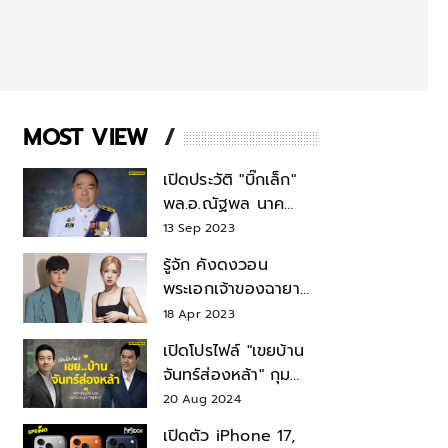
MOST VIEW
เปิดประวัติ "บิ๊กเล็ก"
พล.อ.ณัฐพล นาค
พาณิชย์ จากเลขาฯ
13 Sep 2023
สมช.-เลขาฯ
รู้จัก คังดงวอน
รมว.กลาโหม
พระเอกเจ้าของฉายา
สมบัติแห่งชาติ หลังมี
18 Apr 2023
ข่าว โรเซ่ BLACKPINK
เปิดโปรไฟล์ "เขยบ้าน
จันทร์ส่องหล้า" กุม
บังเหียนธุรกิจตระกูล
20 Aug 2024
"ชินวัตร"
เปิดตัว iPhone 17,