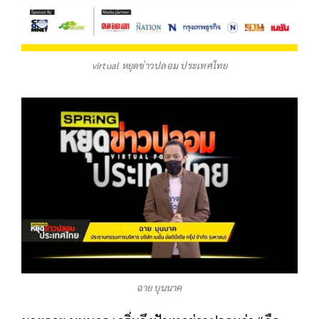
virtual หยุดข่าวปลอม ประเทศไทย
ฉาย บุนนาค