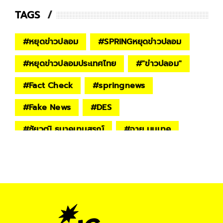
TAGS
#
หยุดข่าวปลอม
#
SPRiNGหยุดข่าวปลอม
#
หยุดข่าวปลอมประเทศไทย
#
"ข่าวปลอม"
#
Fact Check
#
springnews
#
Fake News
#
DES
#
ชัยวุฒิ ธนาคมานุสรณ์
#
ฉาย บุนนาค
#
Wisesight
#
Google
#
Facebook
#
โคแฟค
#
HOLOGRAM VIRTUAL EVENT