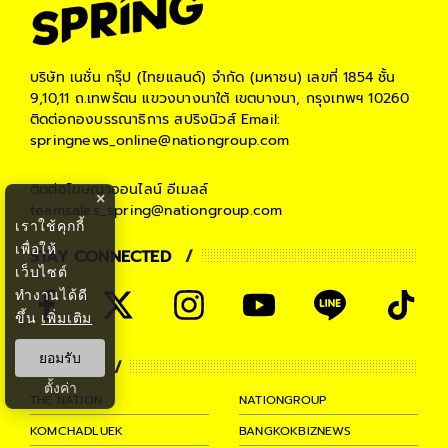
บริษัท เนชั่น กรุ๊ป (ไทยแลนด์) จำกัด (มหาชน)
เลขที่ 1854 ชั้น
9,10,11 ถ.เทพรัตน แขวงบางนาใต้ เขตบางนา, กรุงเทพฯ 10260
ติดต่อกองบรรณาธิการ สปริงนิวส์
Email:
springnews_online@nationgroup.com
ติดต่อโฆษณาออนไลน์
อีเมลล์
×
teamsales_spring@nationgroup.com
เราใช้คุกกี้
เพื่อให้
STAY CONNECTED
เว็บไซต์
ทำงานได้ดี
ขึ้น
เพิ่มเติม
ยอมรับ
PARTNER
ตั้งค่า
THE NATION
NATIONGROUP
KOMCHADLUEK
BANGKOKBIZNEWS