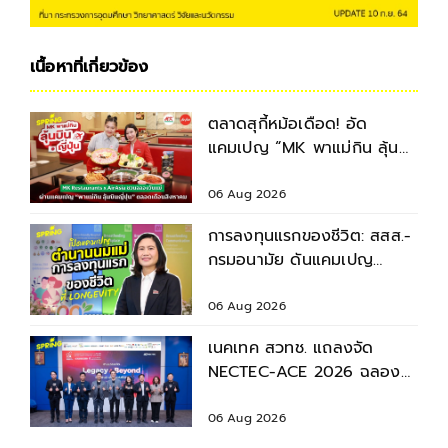
เนื้อหาที่เกี่ยวข้อง
ตลาดสุกี้หม้อเดือด! อัด
แคมเปญ “MK พาแม่กิน ลุ้น
บินญี่ปุ่น” ตลอดเดือนสิงหาคม
2569
06 Aug 2026
การลงทุนแรกของชีวิต: สสส.-
กรมอนามัย ดันแคมเปญ
“ตำนานนมแม่” หนุนเด็กไทย
เติบโตอย่างยั่งยืน
06 Aug 2026
เนคเทค สวทช. แถลงจัด
NECTEC-ACE 2026 ฉลอง
40 ปี เนคเทค 'Legacy &
Beyond'
06 Aug 2026