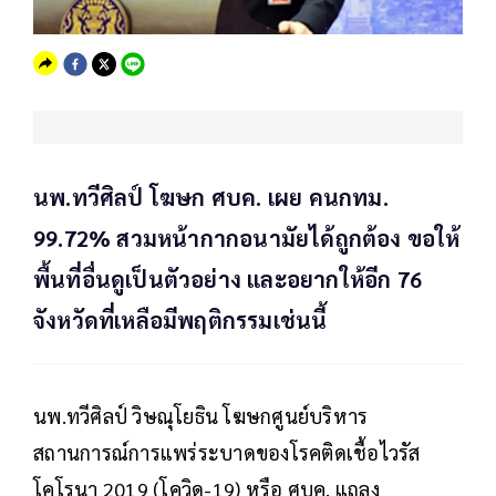
นพ.ทวีศิลป์ โฆษก ศบค. เผย คนกทม.
99.72% สวมหน้ากากอนามัยได้ถูกต้อง ขอให้
พื้นที่อื่นดูเป็นตัวอย่าง และอยากให้อีก 76
จังหวัดที่เหลือมีพฤติกรรมเช่นนี้
นพ.ทวีศิลป์ วิษณุโยธิน โฆษกศูนย์บริหาร
สถานการณ์การแพร่ระบาดของโรคติดเชื้อไวรัส
โคโรนา 2019 (โควิด-19) หรือ ศบค. แถลง