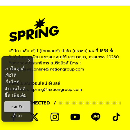
บริษัท เนชั่น กรุ๊ป (ไทยแลนด์) จำกัด (มหาชน)
เลขที่ 1854 ชั้น
9,10,11 ถ.เทพรัตน แขวงบางนาใต้ เขตบางนา, กรุงเทพฯ 10260
×
ติดต่อกองบรรณาธิการ สปริงนิวส์
Email:
เราใช้คุกกี้
springnews_online@nationgroup.com
เพื่อให้
เว็บไซต์
ติดต่อโฆษณาออนไลน์
อีเมลล์
ทำงานได้ดี
teamsales_spring@nationgroup.com
ขึ้น
เพิ่มเติม
STAY CONNECTED
ยอมรับ
ตั้งค่า