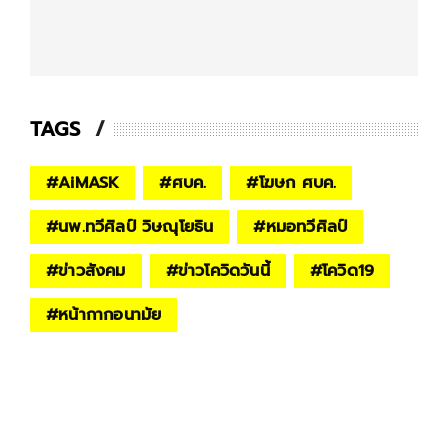
TAGS
#
AiMASK
#
ศบค.
#
โฆษก ศบค.
#
นพ.ทวีศิลป์ วิษณุโยธิน
#
หมอทวีศิลป์
#
ข่าวสังคม
#
ข่าวโควิดวันนี้
#
โควิด19
#
หน้ากากอนามัย