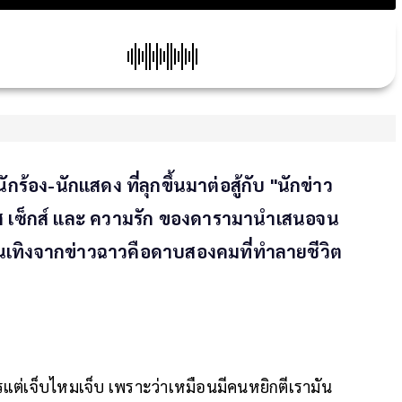
กร้อง-นักแสดง ที่ลุกขึ้นมาต่อสู้กับ "นักข่าว
ับ เพศ เซ็กส์ และ ความรัก ของดารามานำเสนอจน
ันเทิงจากข่าวฉาวคือดาบสองคมที่ทำลายชีวิต
แต่เจ็บไหมเจ็บ เพราะว่าเหมือนมีคนหยิกตีเรามัน