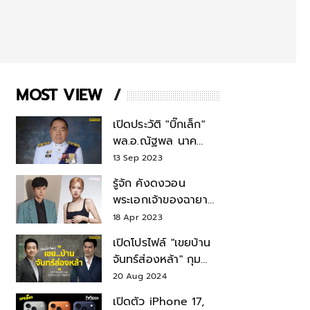
MOST VIEW
เปิดประวัติ "บิ๊กเล็ก"
พล.อ.ณัฐพล นาค
พาณิชย์ จากเลขาฯ
13 Sep 2023
สมช.-เลขาฯ
รู้จัก คังดงวอน
รมว.กลาโหม
พระเอกเจ้าของฉายา
สมบัติแห่งชาติ หลังมี
18 Apr 2023
ข่าว โรเซ่ BLACKPINK
เปิดโปรไฟล์ "เขยบ้าน
จันทร์ส่องหล้า" กุม
บังเหียนธุรกิจตระกูล
20 Aug 2024
"ชินวัตร"
เปิดตัว iPhone 17,