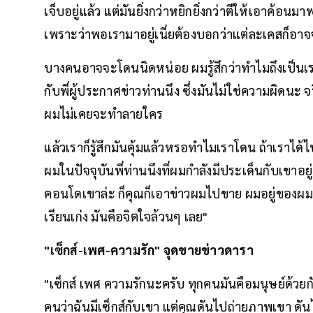
เจ็บอยู่แล้ว แต่มันยิ่งกว่าหยิกยิ่งกว่าตีให้เอาค้อ
เพราะว่าพอเรามาอยู่เนี่ยต้องบอกว่าแต่ละเคสก็
บางคนอาจจะโดนนิดหน่อย ผมรู้สึกว่าทำไมถึงเป็นเ
กับพี่ผู้ประกาศข่าวท่านนึง ซึ่งมันไม่ใช่ความผิดนะ จ
ผมไม่เคยจะทำลายใคร
แล้วเราก็รู้สึกมันคุ้มแล้วหรอทำไมเราโดน ถ้าเราได้
ผมในปัจจุบันพี่ท่านนึงที่ผมกำลังมีประเด็นกับเขาอย
คอนโดเขาล่ะ ก็คุณก็เอาข่าวผมไปขาย ผมอยู่ของผมดีๆ
เรียนเก่ง มันคือจิตใจล้วนๆ เลย"
"เซ็กส์-เพศ-ความรัก" จุดขายข่าวดารา
"เซ็กส์ เพศ ความรักนะครับ ทุกคนมันคือมนุษย์ด้วยก
คนว่าฉันมีเซ็กส์กับเขา แต่คุณดันไปถ่ายภาพเขา 