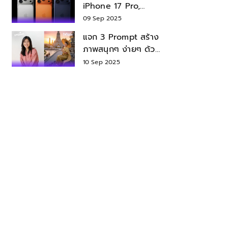
iPhone 17 Pro,
iPhone 17 Air สเปค
09 Sep 2025
ราคา น่าซื้อไหม?
แจก 3 Prompt สร้าง
ภาพสนุกๆ ง่ายๆ ด้วย
Nano Banana ใน
10 Sep 2025
Gemini