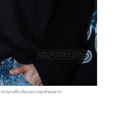
ัก ข่าวฉาวที่หากินบนความทุกข์ของดารา