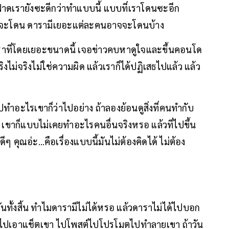
นมาฟาดเรายังซะดีกว่าทำแบบนี้ แบบที่เราโดนซะอีก
อาจจะโดน ดารามีเยอะแต่ละคนอาจจะโดนบ้าง
ราที่โดยเยอะขนาดนี้ เจอข่าวคบหาดูใจและขึ้นคอนโด
ริงไม่จริงไม่ใช่ความผิด แล้วเราก็ได้ปฏิเสธไปแล้ว แล้ว
ไปทำอะไรเขาก็ว่าไปอย่าง ถ้าลองย้อนดูสิ่งที่คนทำกับ
ู่ เขาก็แบบไม่เคยทำอะไรคนอื่นจริงหรอ แล้วที่ไปขึ้น
 คุณอ่ะ…คือเรื่องแบบนี้มันไม่ต้องคิดได้ ไม่ต้อง
ันทั้งสิ้น ทำไมดารามีไม่ได้หรอ แล้วดาราไม่ได้ไปบอก
ดันไปเอาแช็ตเขา ไปโพสต์ไปโปรโมตไปทำลายเขา ถ้าวัน