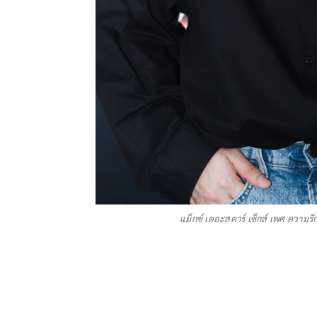
แม็กซ์ เดอะสตาร์ เซ็กส์ เพศ ความร