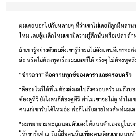
ผมเคยบอกไปกับหลายๆ ที่ว่าเขาไม่เคยมีลูกมีหลานหร
ไหม เคยอุ้มเด็กไหมเขามีความรู้สึกนั่นหรือเปล่า
ถ้าเขารู้อย่างตัวผมยิ่งเขารู้ว่าผมไม่ดังแทนที่เขา
ล่ะ หรือไม่ต้องพูดเรื่องผมเลยก็ได้ จริงๆ ไม่ต้องพูด
"ข่าวฉาว" คือความทุกข์ของดาราและครอบครัว
"คืออะไรก็ได้ที่ไม่ต้องส่งผลไปถึงครอบครัว ผมถึงบ
ต้องดูทีวี ยังไงคนก็ต้องดูทีวี ทำไมเขาจะไม่ดู ทำ
คนแก่เขารับได้ไหมอ่ะ พ่อก็ไม่รับสายโทรศัพท์ผมเลย
"ผมพยายามทะนุถนอมตัวเองให้แบบตัวเองอยู่ในวงก
ให้เขารู้แต่ ณ วันนี้สื่อคนนั้นเพียงคนเดียวเข