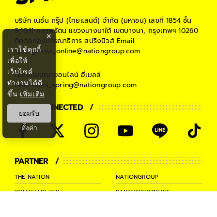
บริษัท เนชั่น กรุ๊ป (ไทยแลนด์) จำกัด (มหาชน)
เลขที่ 1854 ชั้น
9,10,11 ถ.เทพรัตน แขวงบางนาใต้ เขตบางนา, กรุงเทพฯ 10260
×
ติดต่อกองบรรณาธิการ สปริงนิวส์
Email:
เราใช้คุกกี้
springnews_online@nationgroup.com
เพื่อให้
เว็บไซต์
ติดต่อโฆษณาออนไลน์
อีเมลล์
ทำงานได้ดี
teamsales_spring@nationgroup.com
ขึ้น
เพิ่มเติม
STAY CONNECTED
ยอมรับ
ตั้งค่า
PARTNER
THE NATION
NATIONGROUP
KOMCHADLUEK
BANGKOKBIZNEWS
NATIONTV
SPRINGNEWS