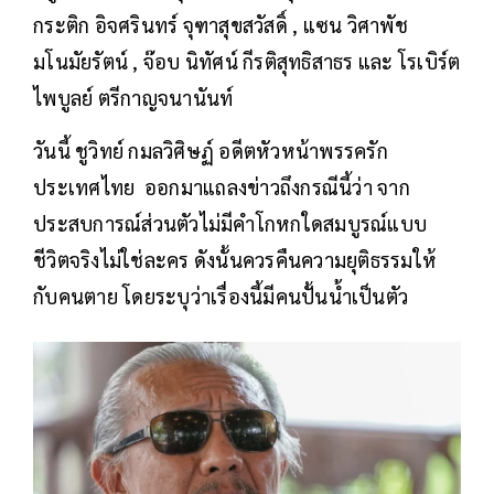
กระติก อิจศรินทร์ จุฑาสุขสวัสดิ์ , แซน วิศาพัช
มโนมัยรัตน์ , จ๊อบ นิทัศน์ กีรติสุทธิสาธร และ โรเบิร์ต
ไพบูลย์ ตรีกาญจนานันท์
วันนี้ ชูวิทย์ กมลวิศิษฏ์ อดีตหัวหน้าพรรครัก
ประเทศไทย ออกมาแถลงข่าวถึงกรณีนี้ว่า จาก
ประสบการณ์ส่วนตัวไม่มีคำโกหกใดสมบูรณ์แบบ
ชีวิตจริงไม่ใช่ละคร ดังนั้นควรคืนความยุติธรรมให้
กับคนตาย โดยระบุว่าเรื่องนี้มีคนปั้นน้ำเป็นตัว