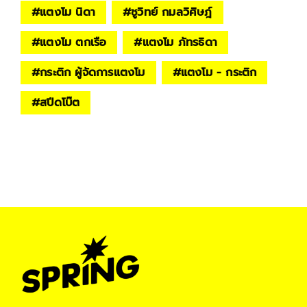
#
แตงโม นิดา
#
ชูวิทย์ กมลวิศิษฎ์
#
แตงโม ตกเรือ
#
แตงโม ภัทรธิดา
#
กระติก ผู้จัดการแตงโม
#
แตงโม - กระติก
#
สปีดโบ๊ต