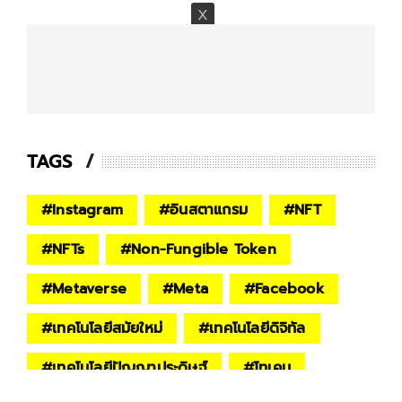
TAGS
#
Instagram
#
อินสตาแกรม
#
NFT
#
NFTs
#
Non-Fungible Token
#
Metaverse
#
Meta
#
Facebook
#
เทคโนโลยีสมัยใหม่
#
เทคโนโลยีดิจิทัล
#
เทคโนโลยีปัญญาประดิษฐ์
#
โทเคน