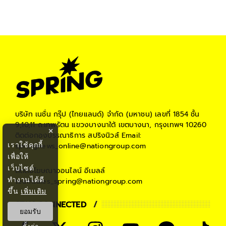
#
โทเคนดิจิทัล
#
บริษัทเทคโนโลยี
#
บิ๊กเทค
#
technology
#
ข่าวต่างประเทศ
#
world
#
มาร์ก ซักเคอร์เบิร์ก
#
มาร์ค ซัคเคอร์เบิร์ก
#
มาร์ค ซัคเกอร์เบิร์ก
#
มาร์ค ซัคเกอร์เบอร์ก
บริษัท เนชั่น กรุ๊ป (ไทยแลนด์) จำกัด (มหาชน)
เลขที่ 1854 ชั้น
9,10,11 ถ.เทพรัตน แขวงบางนาใต้ เขตบางนา, กรุงเทพฯ 10260
×
ติดต่อกองบรรณาธิการ สปริงนิวส์
Email:
เราใช้คุกกี้
springnews_online@nationgroup.com
เพื่อให้
เว็บไซต์
ติดต่อโฆษณาออนไลน์
อีเมลล์
ทำงานได้ดี
teamsales_spring@nationgroup.com
ขึ้น
เพิ่มเติม
STAY CONNECTED
ยอมรับ