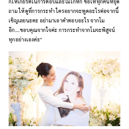
ก็ให้เกียรติในการตอบและไม่โกหก ขอให้ทุกคนหยุด
ถาม ให้ดูที่การกระทำ ใครอยากจะพูดอะไรต่อจากนี้
เชิญเลยนะคะ อย่ามาเอาคำตอบอะไร จากโม
อีก....ขอบคุณจากใจค่ะ การกระทำจากโมจะพิสูจน์
ทุกอย่างเองค่ะ"