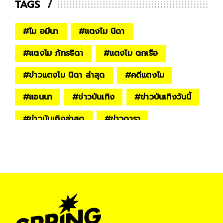
TAGS
#
โม อมีนา
#
แตงโม นิดา
#
แตงโม ภัทรธิดา
#
แตงโม ตกเรือ
#
ข่าวแตงโม นิดา ล่าสุด
#
คดีแตงโม
#
แอนนา
#
ข่าวบันเทิง
#
ข่าวบันเทิงวันนี้
#
ข่าวบันเทิงล่าสุด
#
ข่าวดารา