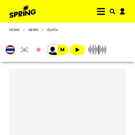
HOME
NEWS
บันเทิง