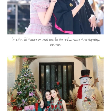
โม อมีนา โต้หิวแสง-เกาะคดี แตงโม นิดา เชื่อการกระทำจะพิสูจน์ทุก
อย่างเอง