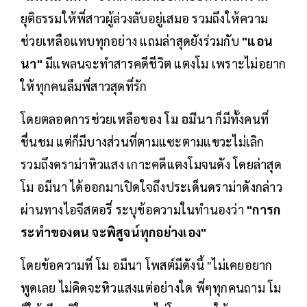
ยุติธรรมให้พี่สาวผู้ล่วงลับอยู่เสมอ รวมถึงให้ความ
ช่วยเหลือแทบทุกอย่าง แถมล่าสุดยังร่วมกับ
"แอน
นา"
มีแพลนจะทำสารคดีชีวิต แตงโม เพราะไม่อยาก
ให้ทุกคนลืมพี่สาวสุดที่รัก
โดยตลอดการช่วยเหลือของ
โม อมีนา
ก็มีทั้งคนที่
ชื่นชม แต่ก็มีบางส่วนที่ตามแซะตามแขวะไม่เลิก
รวมถึงดราม่าหิวแสง เกาะคดีแตงโมจนดัง โดยล่าสุด
โม อมีนา ได้ออกมาเปิดใจถึงประเด็นดราม่าดังกล่าว
ผ่านทางไอจีสตอรี่ ระบุข้อความในทำนองว่า
"การก
ระทำของตน จะพิสูจน์ทุกอย่างเอง"
โดยข้อความที่ โม อมีนา โพสต์มีดังนี้
"ไม่เคยอยาก
พูดเลย ไม่คิดจะหิวแสงแต่อย่างใด พี่ๆทุกคนถาม โม