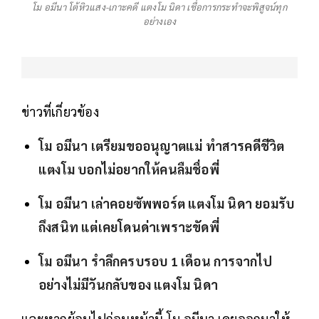
โม อมีนา โต้หิวแสง-เกาะคดี แตงโม นิดา เชื่อการกระทำจะพิสูจน์ทุก
อย่างเอง
ข่าวที่เกี่ยวข้อง
โม อมีนา เตรียมขออนุญาตแม่ ทำสารคดีชีวิต
แตงโม บอกไม่อยากให้คนลืมชื่อพี่
โม อมีนา เล่าคอยซัพพอร์ต แตงโม นิดา ยอมรับ
ถึงสนิท แต่เคยโดนด่าเพราะขัดพี่
โม อมีนา รำลึกครบรอบ 1 เดือน การจากไป
อย่างไม่มีวันกลับของ แตงโม นิดา
และหากย้อนไปก่อนหน้านี้ โม อมีนา เคยออกมาให้