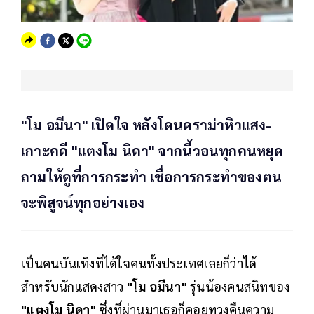
"โม อมีนา" เปิดใจ หลังโดนดราม่าหิวแสง-
เกาะคดี "แตงโม นิดา" จากนี้วอนทุกคนหยุด
ถามให้ดูที่การกระทำ เชื่อการกระทำของตน
จะพิสูจน์ทุกอย่างเอง
เป็นคนบันเทิงที่ได้ใจคนทั้งประเทศเลยก็ว่าได้
สำหรับนักแสดงสาว
"โม อมีนา"
รุ่นน้องคนสนิทของ
"แตงโม นิดา"
ซึ่งที่ผ่านมาเธอก็คอยทวงคืนความ