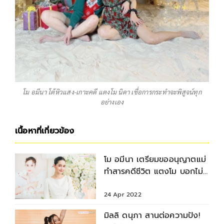
โม อมีนา โต้หิวแสง-เกาะคดี แตงโม นิดา เชื่อการกระทำจะพิสูจน์ทุก
อย่างเอง
เนื้อหาที่เกี่ยวข้อง
โม อมีนา เตรียมขออนุญาตแม่
ทำสารคดีชีวิต แตงโม บอกไม่
อยากให้คนลืมชื่อพี่
24 Apr 2022
มิลลิ ดนุภา สานต่อความปัง!