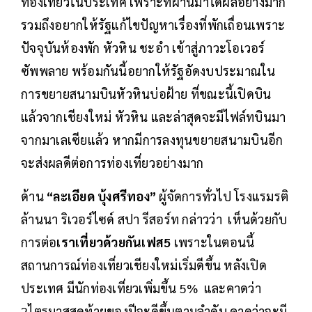
ท่องเที่ยวในประเทศ เพราะที่ผ่านมาได้ผลอย่างมาก
รวมถึงอยากให้รัฐแก้ไขปัญหาเรื่องที่พักเถื่อนเพราะ
ปัจจุบันห้องพัก หัวหิน ชะอำ เข้าสู่ภาวะโอเวอร์
ซัพพลาย พร้อมกันนี้อยากให้รัฐอัดงบประมาณใน
การขยายสนามบินหัวหินบ่อฝ้าย ที่ขณะนี้เปิดบิน
แล้วจากเชียงใหม่ หัวหิน และล่าสุดจะมีไฟล์ทบินมา
จากมาเลเซียแล้ว หากมีการลงทุนขยายสนามบินอีก
จะส่งผลดีต่อการท่องเที่ยวอย่างมาก
ด้าน
“ละเอียด บุ้งศรีทอง”
ผู้จัดการทั่วไป โรงแรมรติ
ล้านนา ริเวอร์ไซด์ สปา รีสอร์ท กล่าวว่า เห็นด้วยกับ
การต่อ
เราเที่ยวด้วยกันเฟส5
เพราะในตอนนี้
สถานการณ์ท่องเที่ยวเชียงใหม่เริ่มดีขึ้น หลังเปิด
ประเทศ มีนักท่องเที่ยวเพิ่มขึ้น 5% และคาดว่า
2ไตรมาสสุดท้ายของปีจะดีขึ้นตามลำดับ คาดว่าจะมี