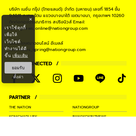
บริษัท เนชั่น กรุ๊ป (ไทยแลนด์) จำกัด (มหาชน)
เลขที่ 1854 ชั้น
9,10,11 ถ.เทพรัตน แขวงบางนาใต้ เขตบางนา, กรุงเทพฯ 10260
×
ติดต่อกองบรรณาธิการ สปริงนิวส์
Email:
เราใช้คุกกี้
springnews_online@nationgroup.com
เพื่อให้
เว็บไซต์
ติดต่อโฆษณาออนไลน์
อีเมลล์
ทำงานได้ดี
teamsales_spring@nationgroup.com
ขึ้น
เพิ่มเติม
STAY CONNECTED
ยอมรับ
ตั้งค่า
PARTNER
THE NATION
NATIONGROUP
KOMCHADLUEK
BANGKOKBIZNEWS
NATIONTV
SPRINGNEWS
THAINEWSONLINE
TNEWS