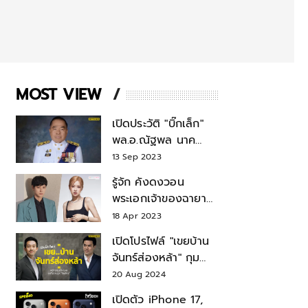
MOST VIEW
เปิดประวัติ "บิ๊กเล็ก"
พล.อ.ณัฐพล นาค
พาณิชย์ จากเลขาฯ
13 Sep 2023
สมช.-เลขาฯ
รู้จัก คังดงวอน
รมว.กลาโหม
พระเอกเจ้าของฉายา
สมบัติแห่งชาติ หลังมี
18 Apr 2023
ข่าว โรเซ่ BLACKPINK
เปิดโปรไฟล์ "เขยบ้าน
จันทร์ส่องหล้า" กุม
บังเหียนธุรกิจตระกูล
20 Aug 2024
"ชินวัตร"
เปิดตัว iPhone 17,