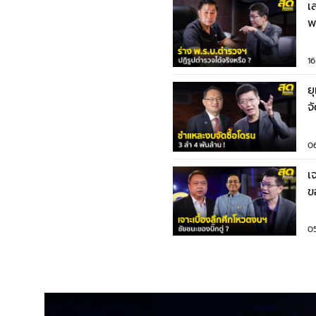
เ
พ
ต
1
ย
จ
0
เ
ข
0