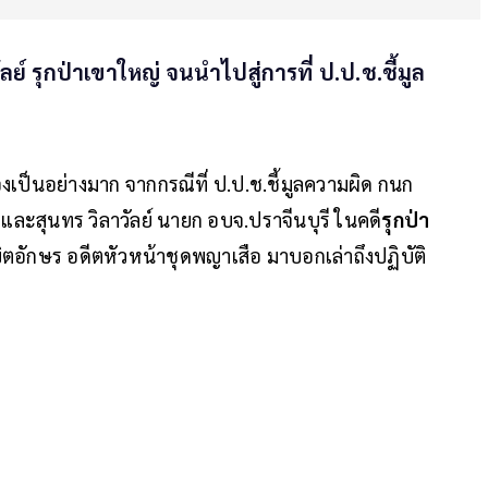
ลย์ รุกป่าเขาใหญ่ จนนำไปสู่การที่ ป.ป.ช.ชี้มูล
องเป็นอย่างมาก จากกรณีที่ ป.ป.ช.ชี้มูลความผิด กนก
และสุนทร วิลาวัลย์ นายก อบจ.ปราจีนบุรี ในคดี
รุกป่า
ขิตอักษร อดีตหัวหน้าชุดพญาเสือ มาบอกเล่าถึงปฏิบัติ