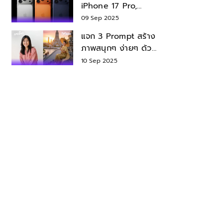
iPhone 17 Pro,
iPhone 17 Air สเปค
09 Sep 2025
ราคา น่าซื้อไหม?
แจก 3 Prompt สร้าง
ภาพสนุกๆ ง่ายๆ ด้วย
Nano Banana ใน
10 Sep 2025
Gemini