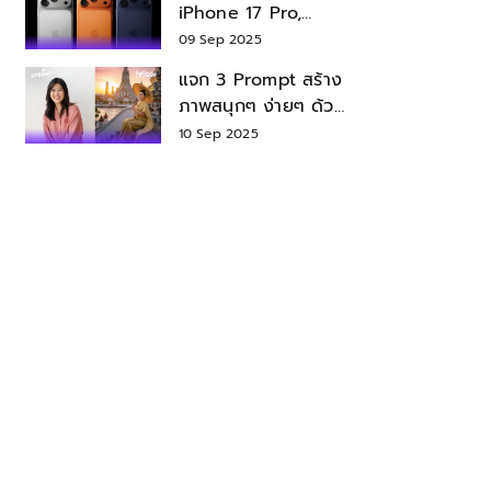
iPhone 17 Pro,
iPhone 17 Air สเปค
09 Sep 2025
ราคา น่าซื้อไหม?
แจก 3 Prompt สร้าง
ภาพสนุกๆ ง่ายๆ ด้วย
Nano Banana ใน
10 Sep 2025
Gemini