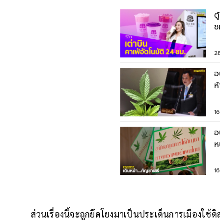
ต
ช
1
2
อ
ห
ก
1
อ
ห
1
ส่วนเรื่องนี้จะถูกยึดโยงมาเป็นประเด็นการเมืองใช้ดิ