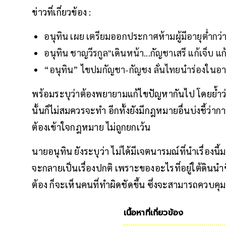
ข่าวที่เกี่ยวข้อง :
อนุทิน เผย เตรียมออกประกาศห้ามผู้มีอายุต่ำกว่า 
อนุทิน ชาญวีรกูล"เดินหน้า...กัญชาเสรี แก้เจ็บ แ
“อนุทิน” ไขปมกัญชา-กัญชง ลั่นไทยนำร่องในอ
พร้อมระบุว่าต้องพยายามแก้ไขปัญหากันไป โดยย้ำ
นั้นก็ไม่สมควรจะทำ อีกทั้งยังมีกฎหมายอื่นบ่งชี้ว่า
ต้องเข้าใจกฎหมาย ไม่ถูกยกเว้น
นายอนุทิน ยังระบุว่า ไม่ได้มีเจตนารมณ์ที่นำเรื่องนี
จะกลายเป็นเรื่องปกติ เพราะของอะไรที่อยู่ใต้ดินน
ต้อง ก็จะเห็นคนที่ทำผิดชัดขึ้น ซึ่งจะสามารถควบ
เนื้อหาที่เกี่ยวข้อง