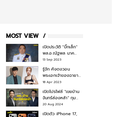
MOST VIEW
เปิดประวัติ "บิ๊กเล็ก"
พล.อ.ณัฐพล นาค
พาณิชย์ จากเลขาฯ
13 Sep 2023
สมช.-เลขาฯ
รู้จัก คังดงวอน
รมว.กลาโหม
พระเอกเจ้าของฉายา
สมบัติแห่งชาติ หลังมี
18 Apr 2023
ข่าว โรเซ่ BLACKPINK
เปิดโปรไฟล์ "เขยบ้าน
จันทร์ส่องหล้า" กุม
บังเหียนธุรกิจตระกูล
20 Aug 2024
"ชินวัตร"
เปิดตัว iPhone 17,