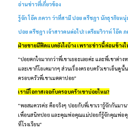
อ่านข่าวที่เกี่ยวข้อง
รู้จัก โอ๊ค ภควา ว่าที่สามี ปอย ตรีชฎา นักธุรกิจหนุ
ปอย ตรีชฎา เจ้าสาวคนต่อไป! เตรียมวิวาห์ โอ๊ค ภคว
ฝ่ายชายมีฟีดแบคยังไงบ้าง เพราะข่าวนี้ค่อนข้า
"ปอยตกใจมากกว่าพี่เขาเยอะเลยค่ะ และพี่เขาต่างห
และเขาก็โอเคมากๆ ส่วนเรื่องครอบครัวเขาเอ็นดูนั้น อั
ครอบครัวพี่เขาเมตตาปอย"
เรามีโอกาสเจอกับครอบครัวเขาบ่อยไหม?
"พอสมควรค่ะ คือจริงๆ ปอยกับพี่เขาเรารู้จักกันมาน
เพื่อนสนิทปอย และคุณพ่อคุณแม่ปอยก็รู้จักคุณพ่อคุณแม่
ที่โรงเรียน"