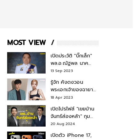
MOST VIEW
เปิดประวัติ "บิ๊กเล็ก"
พล.อ.ณัฐพล นาค
พาณิชย์ จากเลขาฯ
13 Sep 2023
สมช.-เลขาฯ
รู้จัก คังดงวอน
รมว.กลาโหม
พระเอกเจ้าของฉายา
สมบัติแห่งชาติ หลังมี
18 Apr 2023
ข่าว โรเซ่ BLACKPINK
เปิดโปรไฟล์ "เขยบ้าน
จันทร์ส่องหล้า" กุม
บังเหียนธุรกิจตระกูล
20 Aug 2024
"ชินวัตร"
เปิดตัว iPhone 17,