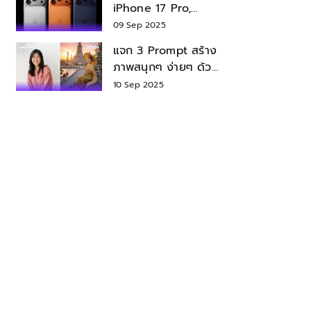
iPhone 17 Pro,
iPhone 17 Air สเปค
09 Sep 2025
ราคา น่าซื้อไหม?
แจก 3 Prompt สร้าง
ภาพสนุกๆ ง่ายๆ ด้วย
Nano Banana ใน
10 Sep 2025
Gemini