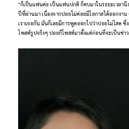
"ก็เป็นแฟนค่ะ เป็นแฟนปกติ ก็คบมาในระยะเวลานึงค
ปีที่ผ่านมา เนื่องจากปอยไม่ค่อยมีโอกาสได้ออกงาน ฉะ
เราเจอกัน มันก็เลยมีการพูดออกไปว่าปอยไม่โสด ซึ่ง
โพสต์รูปจริงๆ ปอยก็โพสต์มาตั้งแต่ก่อนที่จะเป็นข่าว