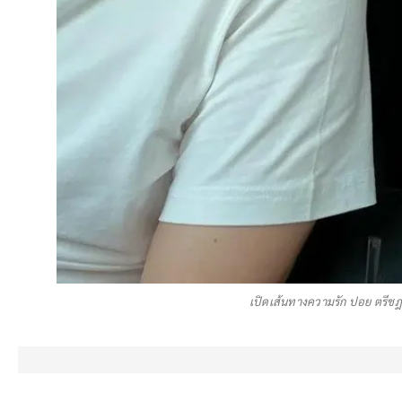
เปิดเส้นทางความรัก ปอย ตรีชฎา-โอ