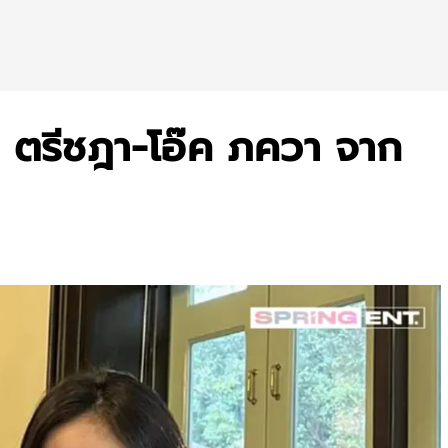
 ตรีชฎา-โอ๊ค ภควา จาก