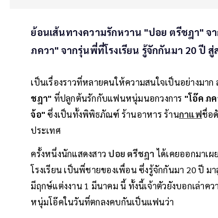
ย้อนเส้นทางความรักหวาน "ปอย ตรีชฎา" จากจุด
ภควา" จากรุ่นพี่ที่โรงเรียน รู้จักกันมา 20 ปี สู
เป็นเรื่องราวที่หลายคนให้ความสนใจเป็นอย่างมา
ชฎา"
ที่ปลูกต้นรักกับแฟนหนุ่มนอกวงการ
"โอ๊ค ภ
จ้อ"
ซึ่งเป็นทั้งพิพิธภัณฑ์ ร้านอาหาร ร้าน
กาแฟ
ชื่อ
ประเทศ
ครั้งหนึ่งนักแสดงสาว
ปอย ตรีชฎา
ได้เคยออกมาเผยถ
โรงเรียน เป็นพี่ชายของเพื่อน ซึ่งรู้จักกันมา 20 ปี 
มีฤกษ์แต่งงาน 1 มีนาคม นี้ ทั้งนี้เจ้าตัวยังบอกเล่า
หนุ่มโอ๊คในวันที่ตกลงคบกันเป็นแฟนว่า