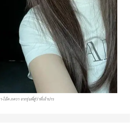
๊ค ภควา จากรุ่นพี่สู่ว่าที่เจ้าบ่าว