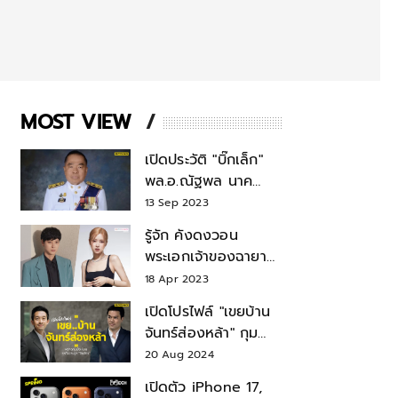
MOST VIEW
เปิดประวัติ "บิ๊กเล็ก"
พล.อ.ณัฐพล นาค
พาณิชย์ จากเลขาฯ
13 Sep 2023
สมช.-เลขาฯ
รู้จัก คังดงวอน
รมว.กลาโหม
พระเอกเจ้าของฉายา
สมบัติแห่งชาติ หลังมี
18 Apr 2023
ข่าว โรเซ่ BLACKPINK
เปิดโปรไฟล์ "เขยบ้าน
จันทร์ส่องหล้า" กุม
บังเหียนธุรกิจตระกูล
20 Aug 2024
"ชินวัตร"
เปิดตัว iPhone 17,