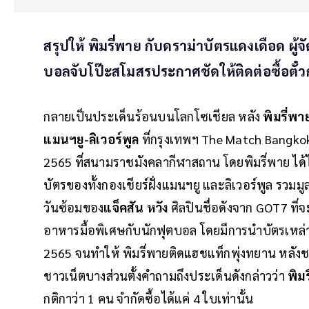
สรุปให้ พิมรี่พาย กับดราม่าบัตรแดงเดือด ผู
บอลจับโป๊ะสโมสรประกาศชัดให้ติดต่อซื้อตั๋วก
กลายเป็นประเด็นร้อนบนโลกโซเชียล หลัง
พิมรี่พา
แมนฯยู-ลิเวอร์พูล
ที่กรุงเทพฯ The Match Bangkok 
2565 ที่สนามราชมังคลากีฬาสถาน โดยพิมรี่พาย ได้ไลฟ
บัตรของทั้งกองเชียร์ฝั่งแมนฯยู และลิเวอร์พูล รวม
วันซ้อมของ
แจ็คสัน หวัง
ศิลปินชื่อดังจาก GOT7 ที
อาหารมื้อพิเศษกับนักฟุตบอล โดยมีการนำบัตรเหล่านั
2565 จนทำให้ พิมรี่พายติดแฮชแท็กพุ่งทยาน หลังชา
ชาวเน็ตบางส่วนตั้งคำถามถึงประเด็นดังกล่าวว่า
พิม
กติกาว่า 1 คน จำกัดซื้อได้แค่ 4 ใบเท่านั้น