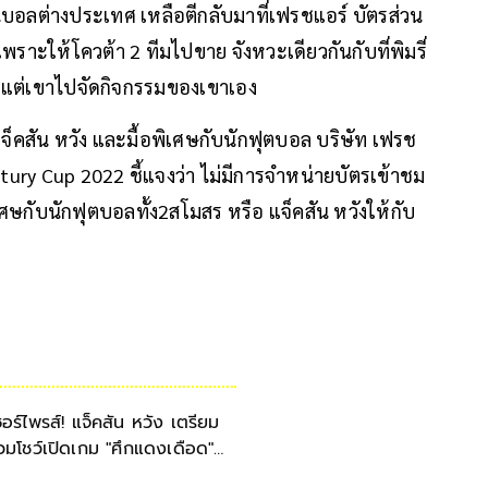
นบอลต่างประเทศ เหลือตีกลับมาที่เฟรชแอร์​ บัตรส่วน
พราะให้โควต้า 2 ทีมไปขาย​ จังหวะเดียวกันกับที่พิมรี่
ด แต่เขาไปจัดกิจกรรมของเขาเอง
็คสัน หวัง และมื้อพิเศษกับนักฟุตบอล บริษัท เฟรช
tury Cup 2022 ชี้แจงว่า ไม่มีการจำหน่ายบัตรเข้าชม
ิเศษกับนักฟุตบอลทั้ง2สโมสร หรือ แจ็คสัน หวังให้กับ
ซอร์ไพรส์! แจ็คสัน หวัง เตรียม
่วมโชว์เปิดเกม "ศึกแดงเดือด"
นไทย 12 ก.ค.นี้