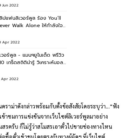
9 Jun 2022
ิปแฟนลิเวอร์พูล ร้อง You’ll
ever Walk Alone ให้กำลังใจ
รนัลโด้ เกมแดงเดือด
0 Apr 2022
ิเวอร์พูล - แมนฯยูไนเต็ด พรีวิว
 10 เกร็ดสถิติน่ารู้ วิเคราะห์บอล
ดงเดือด
9 Apr 2022
าม่าดังกล่าวพร้อมกับตั้งข้อสังสัยโดยระบุว่า...“ฟัง
ข้าชมการแข่งขันจากเว็บไซต์ลิเวอร์พูลมาอย่าง
มสรครับ ก็ไม่รู้ว่าสโมสรเอาตั๋วไปขายช่องทางไหน
ื้อตั๋วเข้าชมโดยตรงกับทางผู้จัดฯ ที่เว็บไซต์