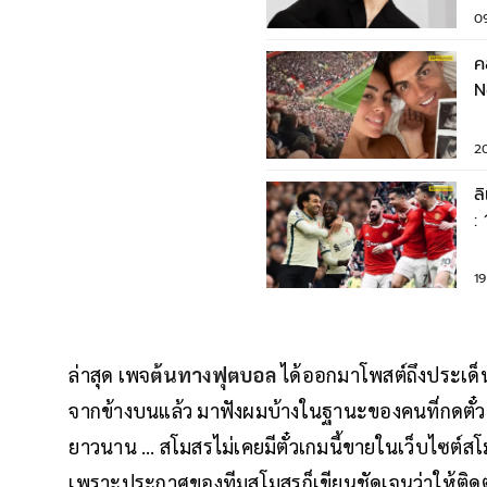
0
คล
N
โ
2
ล
:
แ
1
ล่าสุด เพจ
ต้นทางฟุตบอล
ได้ออกมาโพสต์ถึงประเด็นดร
จากข้างบนแล้ว มาฟังผมบ้างในฐานะของคนที่กดตั๋วเ
ยาวนาน … สโมสรไม่เคยมีตั๋วเกมนี้ขายในเว็บไซต์สโ
เพราะประกาศของทีมสโมสรก็เขียนชัดเจนว่าให้ติดต่อซ