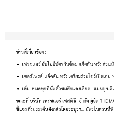
ข่าวที่เกี่ยวข้อง :
เฟรชแอร์ ยันไม่มีบัตรวันซ้อม แจ็คสัน หวัง ส่วนบ
เซอร์ไพรส์! แจ็คสัน หวัง เตรียมร่วมโชว์เปิดเกม 
เต็ม! หมดทุกที่นั่ง ตั๋วชมศึกแดงเดือด “แมนยูฯ-ลิ
ขณะที่ บริษัท เฟรชแอร์ เฟสติวัล จำกัด ผู้จัด T
ชี้แจง ถึงประเด็นดังกล่วโดยระบุว่า... บัตรในส่วนที