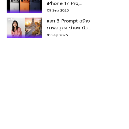
iPhone 17 Pro,
iPhone 17 Air สเปค
09 Sep 2025
ราคา น่าซื้อไหม?
แจก 3 Prompt สร้าง
ภาพสนุกๆ ง่ายๆ ด้วย
Nano Banana ใน
10 Sep 2025
Gemini