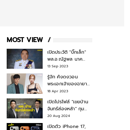
MOST VIEW
เปิดประวัติ "บิ๊กเล็ก"
พล.อ.ณัฐพล นาค
พาณิชย์ จากเลขาฯ
13 Sep 2023
สมช.-เลขาฯ
รู้จัก คังดงวอน
รมว.กลาโหม
พระเอกเจ้าของฉายา
สมบัติแห่งชาติ หลังมี
18 Apr 2023
ข่าว โรเซ่ BLACKPINK
เปิดโปรไฟล์ "เขยบ้าน
จันทร์ส่องหล้า" กุม
บังเหียนธุรกิจตระกูล
20 Aug 2024
"ชินวัตร"
เปิดตัว iPhone 17,