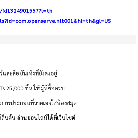
y/id1324901557?l=th
ils?id=com.openserve.nlt001&hl=th&gl=US
ละสื่อบันเทิงที่ยังคงอยู่
25,000 ชิ้น ให้ผู้ที่ซื้อครบ
อภาพประกอบที่วาดเองใส่ห้องสมุด
ห้สืบค้น อ่านออนไลน์ได้ที่เว็บไซต์