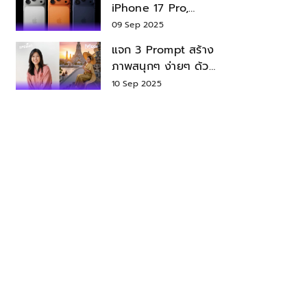
iPhone 17 Pro,
iPhone 17 Air สเปค
09 Sep 2025
ราคา น่าซื้อไหม?
แจก 3 Prompt สร้าง
ภาพสนุกๆ ง่ายๆ ด้วย
Nano Banana ใน
10 Sep 2025
Gemini