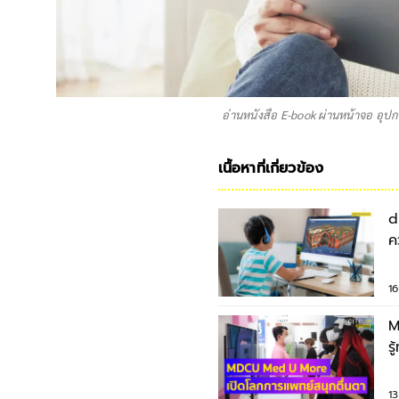
อ่านหนังสือ E-book ผ่านหน้าจอ อุปก
เนื้อหาที่เกี่ยวข้อง
d
ค
ก
1
M
ร
ส
1