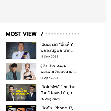
MOST VIEW
เปิดประวัติ "บิ๊กเล็ก"
พล.อ.ณัฐพล นาค
พาณิชย์ จากเลขาฯ
13 Sep 2023
สมช.-เลขาฯ
รู้จัก คังดงวอน
รมว.กลาโหม
พระเอกเจ้าของฉายา
สมบัติแห่งชาติ หลังมี
18 Apr 2023
ข่าว โรเซ่ BLACKPINK
เปิดโปรไฟล์ "เขยบ้าน
จันทร์ส่องหล้า" กุม
บังเหียนธุรกิจตระกูล
20 Aug 2024
"ชินวัตร"
เปิดตัว iPhone 17,