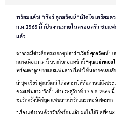
พร้อมแล้ว! "เวียร์ ศุกลวัฒน์" เปิดใจ เตรียม
ก.ค.2565 นี้ เป็นงานภายในครอบครัว ชมแฟนสาว
แล้ว
จากกรณีข่าวลือพระเอกซุปตาร์
"เวียร์ ศุกลวัฒน์"
เต
กลางเดือน ก.ค.นี้ บวกกับก่อนหน้านี้
"คุณแม่พลอย
พร้อมตาลูกชายและแฟนสาว ยิ่งทำให้หลายคนสงสัยว
ล่าสุด
เวียร์ ศุกลวัฒน์
ได้ออกมาให้สัมภาษณ์ถึงประเ
ควงแฟนสาว "วิกกี้" เข้าประตูวิวาห์ 17 ก.ค. 2565 น
ชมรักครั้งนี้ดีที่สุด แฟนสาวน่ารักและเพอร์เฟคมาก
"เรื่องแต่งงาน ด้วยวัยก็พร้อมแล้ว ผมไม่ได้ปิดพี่ๆน