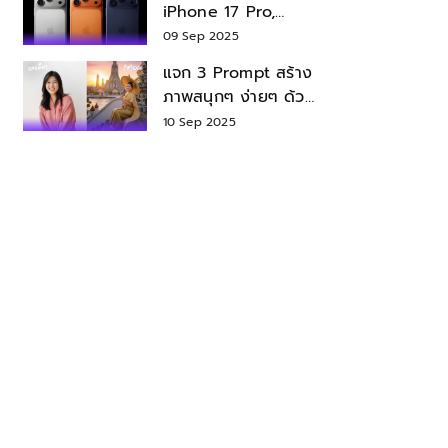
iPhone 17 Pro,
iPhone 17 Air สเปค
09 Sep 2025
ราคา น่าซื้อไหม?
แจก 3 Prompt สร้าง
ภาพสนุกๆ ง่ายๆ ด้วย
Nano Banana ใน
10 Sep 2025
Gemini