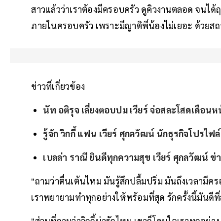
สาวแล้วว่าเราต้องมีครอบครัว ดูคิวงานตลอด จนได้ฤกษ
ภายในครอบครัว เพราะมีญาติพี่น้องไม่เยอะ ด้วยสถา
ข่าวที่เกี่ยวข้อง
นัท อติรุจ เลี่ยงตอบปม เวียร์ จ่อสละโสดเดือนหน้า
รู้จัก วิกกี้ แฟน เวียร์ ศุกลวัฒน์ นักธุรกิจโปรไ
เบลล่า ราณี ยินดีทุกความสุข เวียร์ ศุกลวัฒน์ ข
"ถามว่าตื่นเต้นไหม มันรู้สึกปลื้มปริ่ม มันถึงเวลาม
เราพยายามทำทุกอย่างให้พร้อมที่สุด รักครั้งนี้มันดีที่ส
"ส่วนที่ถามว่าวิกกี้น่ารักไหม เขาก็โดนใจเราทุกอย่าง 