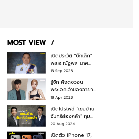
MOST VIEW
เปิดประวัติ "บิ๊กเล็ก"
พล.อ.ณัฐพล นาค
พาณิชย์ จากเลขาฯ
13 Sep 2023
สมช.-เลขาฯ
รู้จัก คังดงวอน
รมว.กลาโหม
พระเอกเจ้าของฉายา
สมบัติแห่งชาติ หลังมี
18 Apr 2023
ข่าว โรเซ่ BLACKPINK
เปิดโปรไฟล์ "เขยบ้าน
จันทร์ส่องหล้า" กุม
บังเหียนธุรกิจตระกูล
20 Aug 2024
"ชินวัตร"
เปิดตัว iPhone 17,