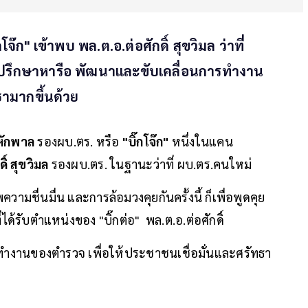
๊ก" เข้าพบ พล.ต.อ.ต่อศักดิ์ สุขวิมล ว่าที่
ารปรึกษาหารือ พัฒนาและขับเคลื่อนการทำงาน
ธามากขึ้นด้วย
 หักพาล
รองผบ.ตร. หรือ
"บิ๊กโจ๊ก"
หนึ่งในแคน
ิ์ สุขวิมล
รองผบ.ตร. ในฐานะว่าที่ ผบ.ตร.คนใหม่
วามชื่นมื่น และการล้อมวงคุยกันครั้งนี้ ก็เพื่อพูดคุย
้รับตำแหน่งของ "บิ๊กต่อ" พล.ต.อ.ต่อศักดิ์
ารทำงานของตำรวจ เพื่อให้ประชาชนเชื่อมั่นและศรัทธา