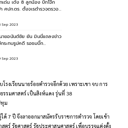
ิ๊กเด่น เด้ง 8 ลูกน้อง บิ๊กโจ๊ก
ข้า ศปก.ตร. ตั้งจเรตำรวจตรวจ
อบข้อเท็จจริง
8 Sep 2023
นายอนันต์ชัย ยัน มินนี่แถลงข่าว
ม่กระทบรูปคดี รอชมบิ๊ก
ซอร์ไพรส์แน่
9 Sep 2023
จบโรงเรียนนายร้อยตำรวจอีกด้วย เพราะเขา จบ การ
รรมศาสตร์ เป็นสิงห์แดง รุ่นที่ 38
ทุม
่ได้ 7 ปี จึงลาออกมาสมัครรับราชการตำรวจ โดยเข้า
สตร์ รัฐศาสตร์ รัฐประศาสนศาสตร์ เพื่อบรรจุแต่งตั้ง