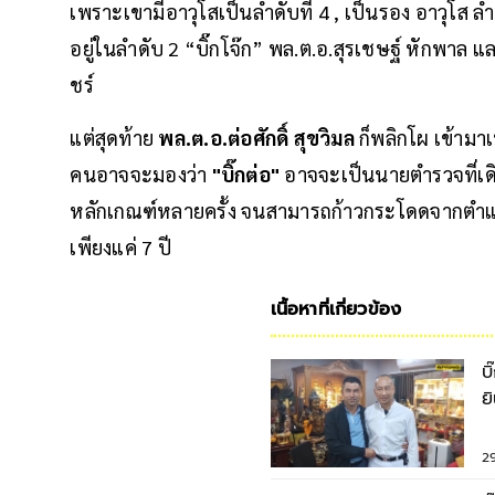
เพราะเขามีอาวุโสเป็นลำดับที่ 4 , เป็นรอง อาวุโส ลำ
อยู่ในลำดับ 2 “บิ๊กโจ๊ก” พล.ต.อ.สุรเชษฐ์ หักพาล และ 
ชร์
แต่สุดท้าย
พล.ต.อ.ต่อศักดิ์ สุขวิมล
ก็พลิกโผ เข้าม
คนอาจจะมองว่า
"บิ๊กต่อ"
อาจจะเป็นนายตำรวจที่เดิ
หลักเกณฑ์หลายครั้ง จนสามารถก้าวกระโดดจากตำแหน่
เพียงแค่ 7 ปี
เนื้อหาที่เกี่ยวข้อง
บ
ย
ห
2