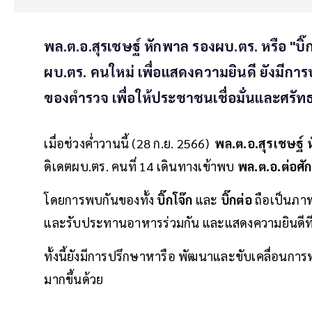
พล.ต.อ.สุรเชษฐ์ หักพาล รองผบ.ตร. หรือ "บิ๊กโจ
ผบ.ตร. คนใหม่ เพื่อแสดงความยินดี ยังมีก
ของตำรวจ เพื่อให้ประชาชนเชื่อมั่นและศรัท
เมื่อช่วงค่ำวานนี้ (28 ก.ย. 2566)
พล.ต.อ.สุรเชษฐ์
ดิเดตผบ.ตร. คนที่ 14 เดินทางเข้าพบ
พล.ต.อ.ต่อศักด
โดยการพบกันของทั้ง
บิ๊กโจ๊ก
และ
บิ๊กต่อ
ถือเป็นภาพค
และรับประทานอาหารร่วมกัน และแสดงความยินดีที่ได
ทั้งนี้ยังมีการปรึกษาหารือ พัฒนาและขับเคลื่อนก
มากขึ้นด้วย