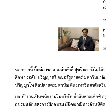
บ
เ
ส
2
ท
ไ
เ
2
นอกจากนี้
บิ๊กต่อ พล.ต.อ.ต่อศักดิ์ สุขวิมล
ยังไม่ได้
ศึกษา ระดับ ปริญญาตรี คณะรัฐศาสตร์ มหาวิทยาลัยธ
ปริญญาโท ศิลปศาสตรมหาบัณฑิต มหาวิทยาลัยศรีป
เคยทำงานเป็นพนักงานในบริษัท น้ำมันคาลเท็กซ์ อยู
อบรมหลัก สูตรการฝึกอบรม ผู้มีคุณวุฒิทางด้านนิติศา