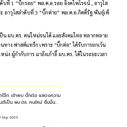
ดับที่ 1 “บิ๊กรอย” พล.ต.อ.รอย อิงคไพโรจน์ , อาวุโส
อาวุโสลำดับที่ 3 “บิ๊กต่าย” พล.ต.อ.กิตติ์รัฐ พันธุ์เพ็
าเป็น ผบ.ตร. คนใหม่จนได้ และสังคมไทย หลากหลาย
นทาง ฟาสต์แทร็ก เพราะ "บิ๊กต่อ" ได้รับการยกเว้น
ง ผู้กำกับการ มาถึงเก้าอี้ ผบ.ตร. ได้ในระยะเวลา
ิ๊กโจ๊ก เข้าพบ บิ๊กต่อ แสดงความ
ินดีเป็น ผบ.ตร. คนใหม่ ชื่นมื่น
วานเจี๊ยบ
9 Sep 2023