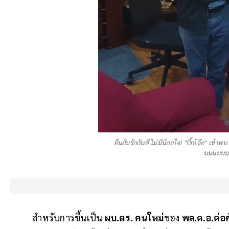
ยืนยันรักกันดี ไม่มีน้อยใจ! "บิ๊กโจ๊ก" เข้าพ
นนนนนนน
สำหรับการขึ้นเป็น
ผบ.ตร. คนใหม่
ของ
พล.ต.อ.ต่อศั