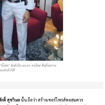
บ "บิ๊กต่อ" ยินดีเป็น ผบ.ตร. คนใหม่ ชื่นมื่นหวาน
แสบถึงไส้!
กดิ์ สุขวิมล
นั้น ถือว่า สร้างเซอร์ไพรส์พอสมควร