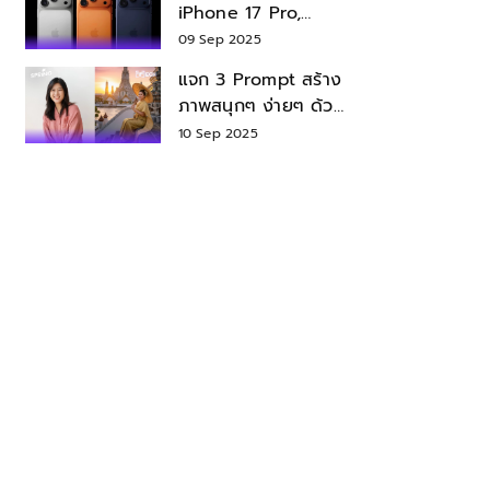
iPhone 17 Pro,
iPhone 17 Air สเปค
09 Sep 2025
ราคา น่าซื้อไหม?
แจก 3 Prompt สร้าง
ภาพสนุกๆ ง่ายๆ ด้วย
Nano Banana ใน
10 Sep 2025
Gemini