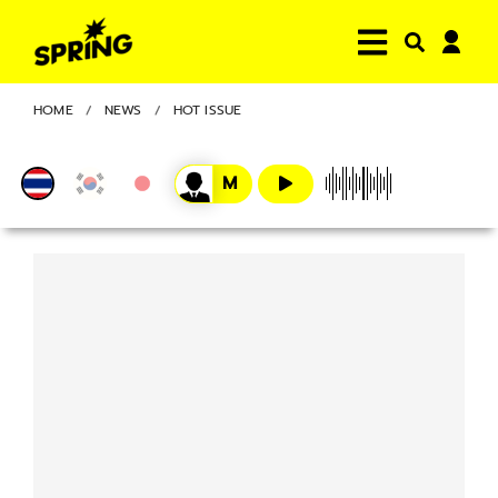
HOME
NEWS
HOT ISSUE