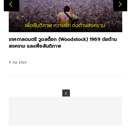
เทศกาลดนตรี วูดสต็อก (Woodstock) 1969 ต่อต้าน
สงคราม และเพื่อสันติภาพ
11 Oct 2023