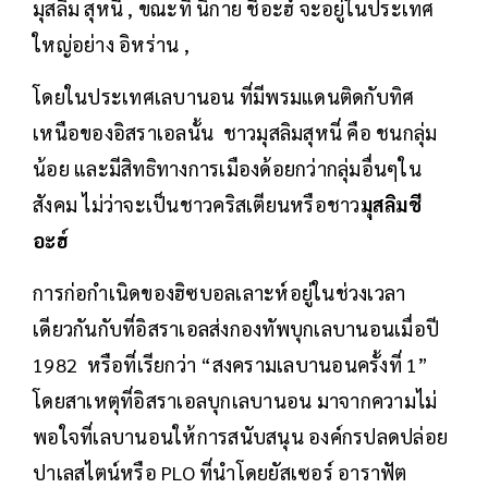
มุสลิม สุหนี่ , ขณะที่ นิกาย ชีอะฮ์ จะอยู่ในประเทศ
ใหญ่อย่าง อิหร่าน ,
โดยในประเทศเลบานอน ที่มีพรมแดนติดกับทิศ
เหนือของอิสราเอลนั้น ชาวมุสลิมสุหนี่ คือ ชนกลุ่ม
น้อย และมีสิทธิทางการเมืองด้อยกว่ากลุ่มอื่นๆใน
สังคม ไม่ว่าจะเป็นชาวคริสเตียนหรือชาว
มุสลิมชี
อะฮ์
การก่อกำเนิดของฮิซบอลเลาะห์อยู่ในช่วงเวลา
เดียวกันกับที่อิสราเอลส่งกองทัพบุกเลบานอนเมื่อปี
1982 หรือที่เรียกว่า “สงครามเลบานอนครั้งที่ 1”
โดยสาเหตุที่อิสราเอลบุกเลบานอน มาจากความไม่
พอใจที่เลบานอนให้การสนับสนุน องค์กรปลดปล่อย
ปาเลสไตน์หรือ PLO ที่นำโดยยัสเซอร์ อาราฟัต