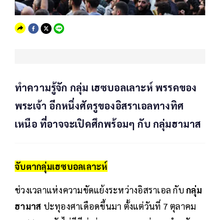
ทำความรู้จัก กลุ่ม เฮซบอลเลาะห์ พรรคของ
พระเจ้า อีกหนึ่งศัตรูของอิสราเอลทางทิศ
เหนือ ที่อาจจะเปิดศึกพร้อมๆ กับ กลุ่มฮามาส
จับตากลุ่มเฮซบอลเลาะห์
ช่วงเวลาแห่งความขัดแย้งระหว่างอิสราเอล กับ
กลุ่ม
ฮามาส
ปะทุองศาเดือดขึ้นมา ตั้งแต่วันที่ 7 ตุลาคม