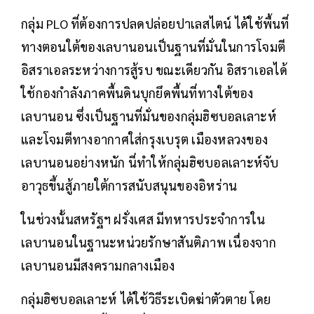
กลุ่ม PLO ที่ต้องการปลดปล่อยปาเลสไตน์ ได้ใช้พื้นที่
ทางตอนใต้ของเลบานอนเป็นฐานที่มั่นในการโจมตี
อิสราเอลระหว่างการสู้รบ ขณะเดียวกัน อิสราเอลได้
ใช้กองกำลังภาคพื้นดินบุกยึดพื้นที่ทางใต้ของ
เลบานอน ซึ่งเป็นฐานที่มั่นของกลุ่มฮิซบอลเลาะห์
และโจมตีทางอากาศใส่กรุงเบรุต เมืองหลวงของ
เลบานอนอย่างหนัก นี่ทำให้กลุ่มฮิซบอลเลาะห์จับ
อาวุธขึ้นสู้ภายใต้การสนับสนุนของอิหร่าน
ในช่วงนั้นสหรัฐฯ ฝรั่งเศส มีทหารประจำการใน
เลบานอนในฐานะหน่วยรักษาสันติภาพ เนื่องจาก
เลบานอนมีสงครามกลางเมือง
กลุ่มฮิซบอลเลาะห์ ได้ใช้วิธีระเบิดฆ่าตัวตาย โดย