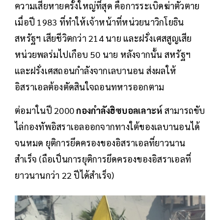
ความเสียหายครั้งใหญ่ที่สุด คือการระเบิดฆ่าตัวตาย
เมื่อปี 1983 ที่ทำให้เจ้าหน้าที่หน่วยนาวิกโยธิน
สหรัฐฯ เสียชีวิตกว่า 214 นาย และฝรั่งเศสสูญเสีย
หน่วยพลร่มไปเกือบ 50 นาย หลังจากนั้น สหรัฐฯ
และฝรั่งเศสถอนกำลังจากเลบานอน ส่งผลให้
อิสราเอลต้องตัดสินใจถอนทหารออกตาม
ต่อมาในปี 2000
กองกำลังฮิซบอลเลาะห์
สามารถขับ
ไล่กองทัพอิสราเอลออกจากทางใต้ของเลบานอนได้
จนหมด ยุติการยึดครองของอิสราเอลที่ยาวนาน
สำเร็จ (ถือเป็นการยุติการยึดครองของอิสราเอลที่
ยาวนานกว่า 22 ปีได้สำเร็จ)