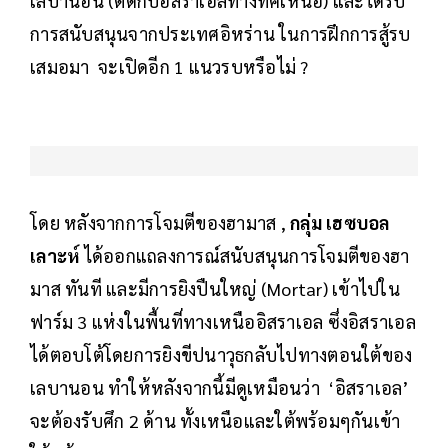
เลบานอน (ติดกับอิสราเอลทางทิศเหนือ) และได้รับ
การสนับสนุนจากประเทศอิหร่าน ในการฝึกการสู้รบ
เสมอมา จะเปิดอีก 1 แนวรบหรือไม่ ?
โดย หลังจากการโจมตีของฮามาส ,
กลุ่ม เฮซบอล
เลาะห์
ได้ออกแถลงการณ์สนับสนุนการโจมตีของฮา
มาส ทันที และมีการยิงปืนใหญ่ (Mortar) เข้าไปใน
ฟาร์ม 3 แห่งในพื้นที่ทางเหนืออิสราเอล ซึ่งอิสราเอล
ได้ตอบโต้โดยการยิงขีปนาวุธกลับไปทางตอนใต้ของ
เลบานอน ทำให้หลังจากนี้มีดูเหมือนว่า ‘อิสราเอล’
จะต้องรับศึก 2 ด้าน ทั้งเหนือและใต้พร้อมๆกันเข้า