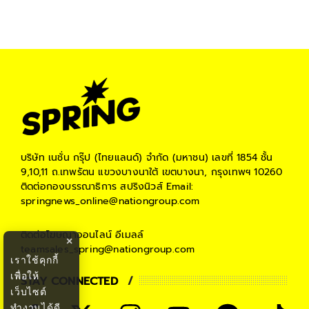
บริษัท เนชั่น กรุ๊ป (ไทยแลนด์) จำกัด (มหาชน)
เลขที่ 1854 ชั้น
9,10,11 ถ.เทพรัตน แขวงบางนาใต้ เขตบางนา, กรุงเทพฯ 10260
ติดต่อกองบรรณาธิการ สปริงนิวส์
Email:
springnews_online@nationgroup.com
ติดต่อโฆษณาออนไลน์
อีเมลล์
×
teamsales_spring@nationgroup.com
เราใช้คุกกี้
เพื่อให้
STAY CONNECTED
เว็บไซต์
ทำงานได้ดี