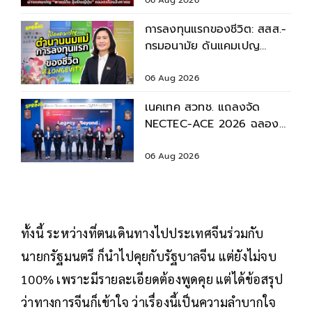
2569
การลงทุนแรกของชีวิต: สสส.-
กรมอนามัย ดันแคมเปญ
“ตำนานนมแม่” หนุนเด็กไทย
เติบโตอย่างยั่งยืน
06 Aug 2026
เนคเทค สวทช. แถลงจัด
NECTEC-ACE 2026 ฉลอง
40 ปี เนคเทค 'Legacy &
Beyond'
06 Aug 2026
ทั้งนี้ ระหว่างที่ตนเดินทางไปประเทศจีนร่วมกับ
นายกรัฐมนตรี ก็นำไปคุยกับรัฐบาลจีน แต่ยังไม่จบ
100% เพราะมีรายละเอียดต้องพูดคุย แต่ได้ข้อสรุป
ว่าทางการจีนก็เข้าใจ ว่าเรื่องนี้เป็นความลำบากใจ