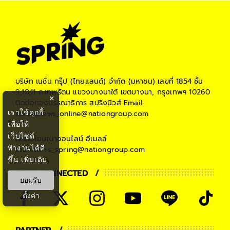
บริษัท เนชั่น กรุ๊ป (ไทยแลนด์) จำกัด (มหาชน)
เลขที่ 1854 ชั้น
9,10,11 ถ.เทพรัตน แขวงบางนาใต้ เขตบางนา, กรุงเทพฯ 10260
×
ติดต่อกองบรรณาธิการ สปริงนิวส์
Email:
เราใช้คุกกี้
springnews_online@nationgroup.com
เพื่อให้
เว็บไซต์
ติดต่อโฆษณาออนไลน์
อีเมลล์
ทำงานได้ดี
teamsales_spring@nationgroup.com
ขึ้น
เพิ่มเติม
STAY CONNECTED
ยอมรับ
ตั้งค่า