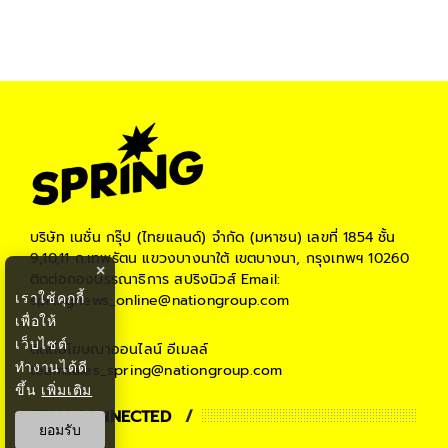
บริษัท เนชั่น กรุ๊ป (ไทยแลนด์) จำกัด (มหาชน)
เลขที่ 1854 ชั้น
9,10,11 ถ.เทพรัตน แขวงบางนาใต้ เขตบางนา, กรุงเทพฯ 10260
×
ติดต่อกองบรรณาธิการ สปริงนิวส์
Email:
เราใช้คุกกี้
springnews_online@nationgroup.com
เพื่อให้
เว็บไซต์
ติดต่อโฆษณาออนไลน์
อีเมลล์
ทำงานได้ดี
teamsales_spring@nationgroup.com
ขึ้น
เพิ่มเติม
STAY CONNECTED
ยอมรับ