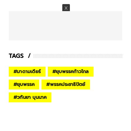
TAGS
#
มาดามเดียร์
#
ยุบพรรคก้าวไกล
#
ยุบพรรค
#
พรรคประชาธิปัตย์
#
วทันยา บุนนาค