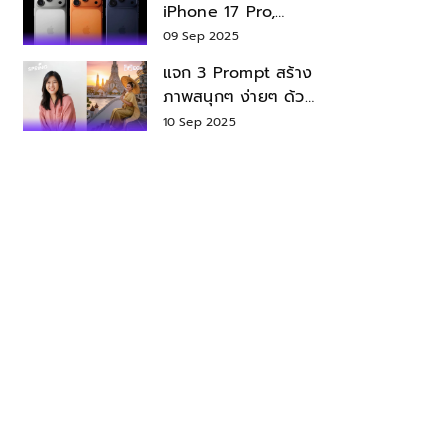
iPhone 17 Pro,
iPhone 17 Air สเปค
09 Sep 2025
ราคา น่าซื้อไหม?
แจก 3 Prompt สร้าง
ภาพสนุกๆ ง่ายๆ ด้วย
Nano Banana ใน
10 Sep 2025
Gemini