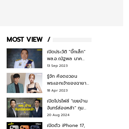
MOST VIEW
เปิดประวัติ "บิ๊กเล็ก"
พล.อ.ณัฐพล นาค
พาณิชย์ จากเลขาฯ
13 Sep 2023
สมช.-เลขาฯ
รู้จัก คังดงวอน
รมว.กลาโหม
พระเอกเจ้าของฉายา
สมบัติแห่งชาติ หลังมี
18 Apr 2023
ข่าว โรเซ่ BLACKPINK
เปิดโปรไฟล์ "เขยบ้าน
จันทร์ส่องหล้า" กุม
บังเหียนธุรกิจตระกูล
20 Aug 2024
"ชินวัตร"
เปิดตัว iPhone 17,