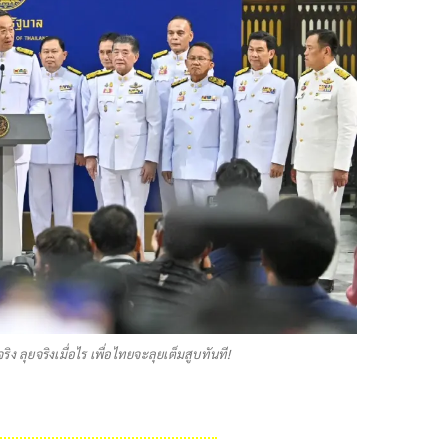
ิง ลุยจริงเมื่อไร เพื่อไทยจะลุยเต็มสูบทันที!