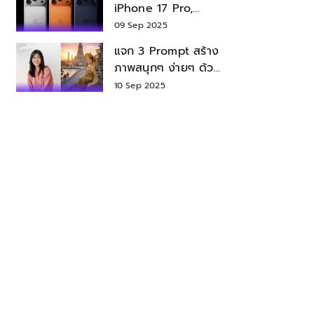
iPhone 17 Pro,
iPhone 17 Air สเปค
09 Sep 2025
ราคา น่าซื้อไหม?
แจก 3 Prompt สร้าง
ภาพสนุกๆ ง่ายๆ ด้วย
Nano Banana ใน
10 Sep 2025
Gemini