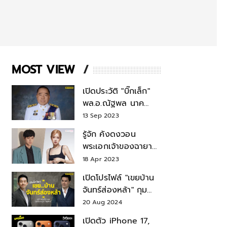
MOST VIEW
เปิดประวัติ "บิ๊กเล็ก"
พล.อ.ณัฐพล นาค
พาณิชย์ จากเลขาฯ
13 Sep 2023
สมช.-เลขาฯ
รู้จัก คังดงวอน
รมว.กลาโหม
พระเอกเจ้าของฉายา
สมบัติแห่งชาติ หลังมี
18 Apr 2023
ข่าว โรเซ่ BLACKPINK
เปิดโปรไฟล์ "เขยบ้าน
จันทร์ส่องหล้า" กุม
บังเหียนธุรกิจตระกูล
20 Aug 2024
"ชินวัตร"
เปิดตัว iPhone 17,