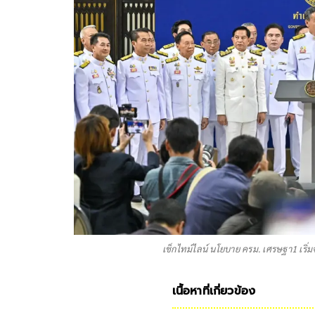
เช็กไทม์ไลน์ นโยบาย ครม. เศรษฐา1 เริ่มจร
เนื้อหาที่เกี่ยวข้อง