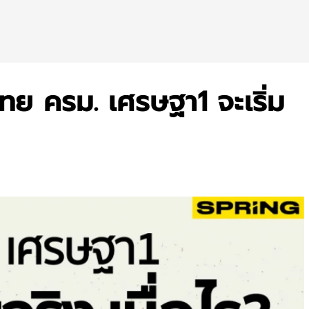
ไทย ครม. เศรษฐา1 จะเริ่ม