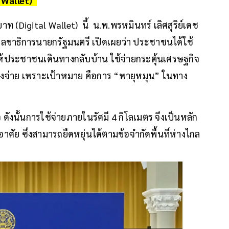
l Wallet)
บาท (Digital Wallet) นี้ น.พ.พรหมินทร์ เลิศสุริย์เดช
ลขาธิการนายกรัฐมนตรี เปิดเผยว่า ประชาชนได้ใช้
ห้ประชาชนเดินทางกลับบ้าน ใช้จ่ายกระตุ้นเศรษฐกิจ
แบ่งจ่าย เพราะเป้าหมาย คือการ “พายุหมุน” ในทาง
 ดังนั้นการใช้จ่ายภายในรัศมี 4 กิโลเมตร จึงเป็นหลัก
อาศัย ซึ่งสามารถยืดหยุ่นได้ตามข้อจำกัดพื้นที่ห่างไกล