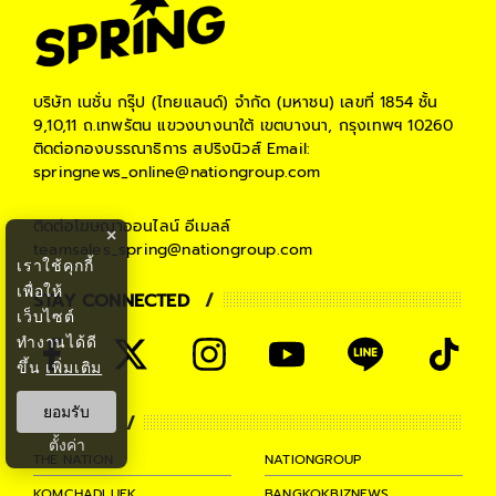
บริษัท เนชั่น กรุ๊ป (ไทยแลนด์) จำกัด (มหาชน)
เลขที่ 1854 ชั้น
9,10,11 ถ.เทพรัตน แขวงบางนาใต้ เขตบางนา, กรุงเทพฯ 10260
ติดต่อกองบรรณาธิการ สปริงนิวส์
Email:
springnews_online@nationgroup.com
ติดต่อโฆษณาออนไลน์
อีเมลล์
×
teamsales_spring@nationgroup.com
เราใช้คุกกี้
เพื่อให้
STAY CONNECTED
เว็บไซต์
ทำงานได้ดี
ขึ้น
เพิ่มเติม
ยอมรับ
PARTNER
ตั้งค่า
THE NATION
NATIONGROUP
KOMCHADLUEK
BANGKOKBIZNEWS