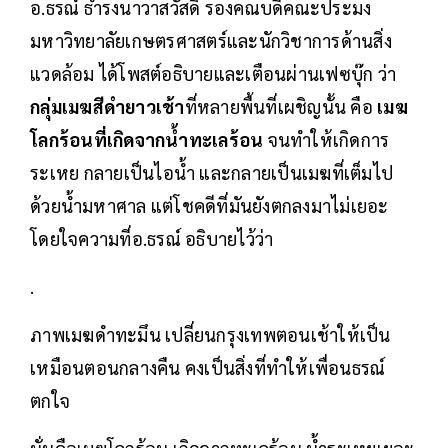
อ.ธรณ์ ธำรงนาวาสวัสดิ์ รองคณบดีคณะประมง
มหาวิทยาลัยเกษตรศาสตร์และนักวิชาการด้านสิ่ง
แวดล้อม ได้โพสต์อธิบายและเตือนผ่านเฟซบุ๊ก ว่า
กลุ่มเมฆสีดำยาวเช้า
ที่หลายพื้นที่เผชิญนั้น คือ
เมฆ
โลกร้อนที่เกิดจากน้ำทะเลร้อน
จนทำให้เกิดการ
ระเหย กลายเป็นไอน้ำ และกลายเป็นเมฆที่เต็มไป
ด้วยน้ำมหาศาล แต่โชคดีที่มันยังตกลงมาไม่เยอะ
โดยใจความที่อ.ธรณ์ อธิบายไว้ว่า
.
ภาพเมฆดำทะมึน เปลี่ยนกรุงเทพตอนเช้าให้เป็น
เหมือนตอนกลางคืน คงเป็นสิ่งที่ทำให้เพื่อนธรณ์
ตกใจ