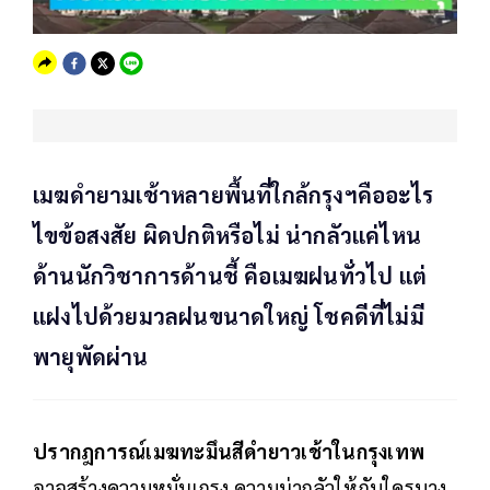
เมฆดำยามเช้าหลายพื้นที่ใกล้กรุงฯคืออะไร
ไขข้อสงสัย ผิดปกติหรือไม่ น่ากลัวแค่ไหน
ด้านนักวิชาการด้านชี้ คือเมฆฝนทั่วไป แต่
แฝงไปด้วยมวลฝนขนาดใหญ่ โชคดีที่ไม่มี
พายุพัดผ่าน
ปรากฎการณ์เมฆทะมึนสีดำยาวเช้าในกรุงเทพ
อาจสร้างความหมั่นเกรง ความน่ากลัวให้กับใครบาง