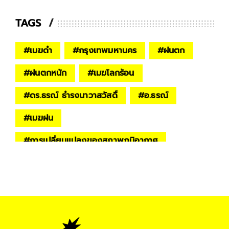
TAGS
#
เมฆดำ
#
กรุงเทพมหานคร
#
ฝนตก
#
ฝนตกหนัก
#
เมฆโลกร้อน
#
ดร.ธรณ์ ธำรงนาวาสวัสดิ์
#
อ.ธรณ์
#
เมฆฝน
#
การเปลี่ยนแปลงของสภาพภูมิอากาศ
#
Extreme weather
#
สิ่งแวดล้อม
#
Environment
#
KEEP THE WORLD