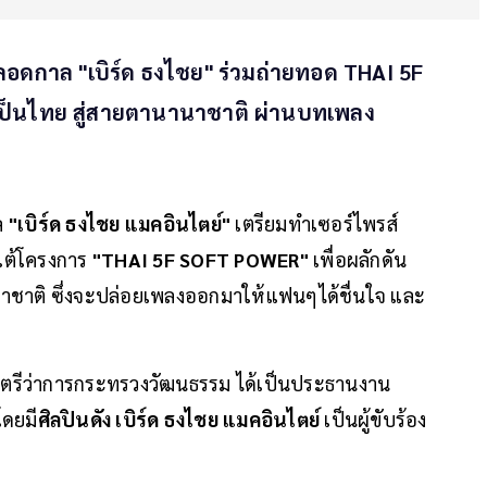
ลอดกาล "เบิร์ด ธงไชย" ร่วมถ่ายทอด THAI 5F
ป็นไทย สู่สายตานานาชาติ ผ่านบทเพลง
ล
"เบิร์ด ธงไชย แมคอินไตย์"
เตรียมทำเซอร์ไพรส์
ใต้โครงการ
"THAI 5F SOFT POWER"
เพื่อผลักดัน
าชาติ ซึ่งจะปล่อยเพลงออกมาให้แฟนๆได้ชื่นใจ และ
นตรีว่าการกระทรวงวัฒนธรรม ได้เป็นประธานงาน
โดยมี
ศิลปินดัง เบิร์ด ธงไชย แมคอินไตย์
เป็นผู้ขับร้อง