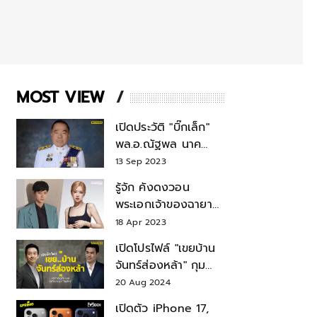
MOST VIEW
เปิดประวัติ "บิ๊กเล็ก"
พล.อ.ณัฐพล นาค
พาณิชย์ จากเลขาฯ
13 Sep 2023
สมช.-เลขาฯ
รู้จัก คังดงวอน
รมว.กลาโหม
พระเอกเจ้าของฉายา
สมบัติแห่งชาติ หลังมี
18 Apr 2023
ข่าว โรเซ่ BLACKPINK
เปิดโปรไฟล์ "เขยบ้าน
จันทร์ส่องหล้า" กุม
บังเหียนธุรกิจตระกูล
20 Aug 2024
"ชินวัตร"
เปิดตัว iPhone 17,