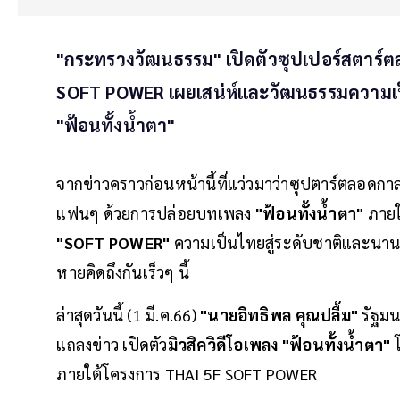
"กระทรวงวัฒนธรรม" เปิดตัวซุปเปอร์สตาร์ต
SOFT POWER เผยเสน่ห์และวัฒนธรรมความเ
"ฟ้อนทั้งน้ำตา"
จากข่าวคราวก่อนหน้านี้ที่แว่วมาว่าซุปตาร์ตลอดกา
แฟนๆ ด้วยการปล่อยบทเพลง
"ฟ้อนทั้งน้ำตา"
ภาย
"SOFT POWER"
ความเป็นไทยสู่ระดับชาติและนาน
หายคิดถึงกันเร็วๆ นี้
ล่าสุดวันนี้ (1 มี.ค.66)
"นายอิทธิพล คุณปลื้ม"
รัฐม
แถลงข่าว เปิดตัว
มิวสิควิดีโอเพลง "ฟ้อนทั้งน้ำตา"
ภายใต้โครงการ THAI 5F SOFT POWER