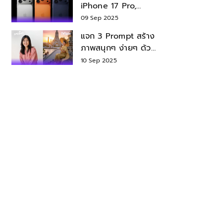
iPhone 17 Pro,
iPhone 17 Air สเปค
09 Sep 2025
ราคา น่าซื้อไหม?
แจก 3 Prompt สร้าง
ภาพสนุกๆ ง่ายๆ ด้วย
Nano Banana ใน
10 Sep 2025
Gemini