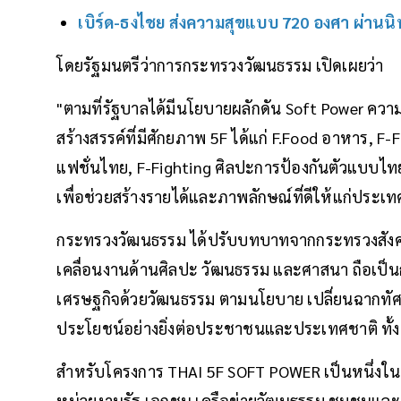
เบิร์ด-ธงไชย ส่งความสุขแบบ 720 องศา ผ่านน
โดยรัฐมนตรีว่าการกระทรวงวัฒนธรรม เปิดเผยว่า
"ตามที่รัฐบาลได้มีนโยบายผลักดัน Soft Power ค
สร้างสรรค์ที่มีศักยภาพ 5F ได้แก่ F.Food อาหาร, 
แฟชั่นไทย, F-Fighting ศิลปะการป้องกันตัวแบบไท
เพื่อช่วยสร้างรายได้และภาพลักษณ์ที่ดีให้แก่ประเท
กระทรวงวัฒนธรรม ได้ปรับบทบาทจากกระทรวงสังคม 
เคลื่อนงานด้านศิลปะ วัฒนธรรม และศาสนา ถือเป็
เศรษฐกิจด้วยวัฒนธรรม ตามนโยบาย เปลี่ยนฉากทัศน์วั
ประโยชน์อย่างยิ่งต่อประชาชนและประเทศชาติ ทั้ง
สำหรับโครงการ THAI 5F SOFT POWER เป็นหนึ่งในแผ
หน่วยงานรัฐ เอกชน เครือข่ายวัฒนธรรม ชุมชนแล