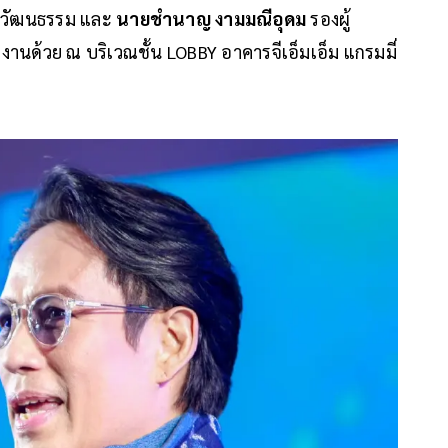
วัฒนธรรม และ
นายชำนาญ งามมณีอุดม
รองผู้
านด้วย ณ บริเวณชั้น LOBBY อาคารจีเอ็มเอ็ม แกรมมี่