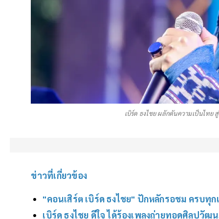
เบิร์ด ธงไชย ผลักดันความเป็นไทย ส
ข่าวที่เกี่ยวข้อง
"คอนเสิร์ต เบิร์ด ธงไชย" ปักหลักรอชม ครบทุก
เบิร์ด ธงไชย ดีใจ ได้ร้องเพลงถ่ายทอดศิลปว