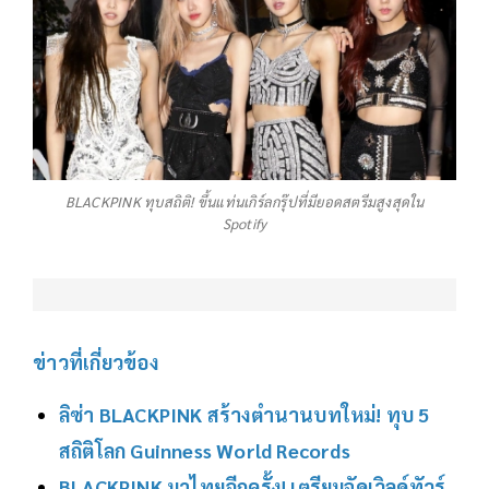
BLACKPINK ทุบสถิติ! ขึ้นแท่นเกิร์ลกรุ๊ปที่มียอดสตรีมสูงสุดใน
Spotify
ข่าวที่เกี่ยวข้อง
ลิซ่า BLACKPINK สร้างตำนานบทใหม่! ทุบ 5
สถิติโลก Guinness World Records
BLACKPINK มาไทยอีกครั้ง! เตรียมจัดเวิลด์ทัวร์