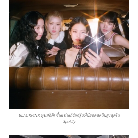
BLACKPINK ทุบสถิติ! ขึ้นแท่นเกิร์ลกรุ๊ปที่มียอดสตรีมสูงสุดใน
Spotify