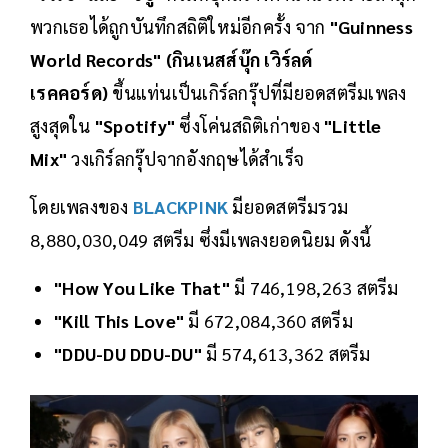
พวกเธอได้ถูกบันทึกสถิติใหม่อีกครั้ง จาก
"Guinness
World Records" (กินเนสส์บุ๊ก เวิร์ลด์
เรคคอร์ด)
ขึ้นแท่นเป็นเกิร์ลกรุ๊ปที่มียอดสตรีมเพลง
สูงสุดใน
"Spotify"
ซึ่งโค่นสถิติเก่าของ
"Little
Mix"
วงเกิร์ลกรุ๊ปจากอังกฤษได้สำเร็จ
โดยเพลงของ
BLACKPINK
มียอดสตรีมรวม
8,880,030,049 สตรีม ซึ่งมีเพลงยอดนิยม ดังนี้
"How You Like That"
มี 746,198,263 สตรีม
"Kill This Love"
มี 672,084,360 สตรีม
"DDU-DU DDU-DU"
มี 574,613,362 สตรีม