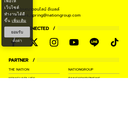
เพื่อให้
เว็บไซต์
ติดต่อโฆษณาออนไลน์
อีเมลล์
ทำงานได้ดี
teamsales_spring@nationgroup.com
ขึ้น
เพิ่มเติม
STAY CONNECTED
ยอมรับ
ตั้งค่า
PARTNER
THE NATION
NATIONGROUP
KOMCHADLUEK
BANGKOKBIZNEWS
NATIONTV
SPRINGNEWS
THAINEWSONLINE
TNEWS
THANSETTAKIJ