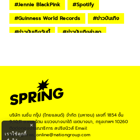
#
Jennie BlackPink
#
Spotify
#
Guinness World Records
#
ข่าวบันเทิง
#
ข่าวบันเทิงวันนี้
#
ข่าวบันเทิงล่าสุด
#
ข่าวดารา
#
ข่าวดาราเกาหลี
#
ข่าวบันเทิงเกาหลี
บริษัท เนชั่น กรุ๊ป (ไทยแลนด์) จำกัด (มหาชน)
เลขที่ 1854 ชั้น
9,10,11 ถ.เทพรัตน แขวงบางนาใต้ เขตบางนา, กรุงเทพฯ 10260
×
ติดต่อกองบรรณาธิการ สปริงนิวส์
Email:
เราใช้คุกกี้
springnews_online@nationgroup.com