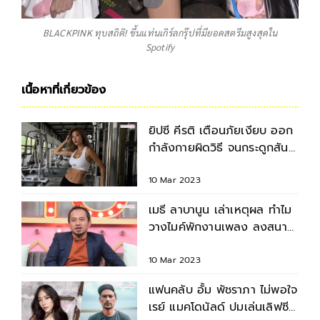
BLACKPINK ทุบสถิติ! ขึ้นแท่นเกิร์ลกรุ๊ปที่มียอดสตรีมสูงสุดใน
Spotify
เนื้อหาที่เกี่ยวข้อง
ยิปซี คีรติ เตือนภัยเงียบ ออก
กำลังกายผิดวิธี จนกระดูกสัน
หลังคด
10 Mar 2023
เมธี ลาบานูน เล่าเหตุผล ทำไม
วางไมค์พักงานเพลง ลงสนาม
การเมือง
10 Mar 2023
แฟนคลับ อั้ม พัชราภา ไม่พอใจ
เรย์ แมคโดนัลด์ ปมเล่นเลิฟซีน