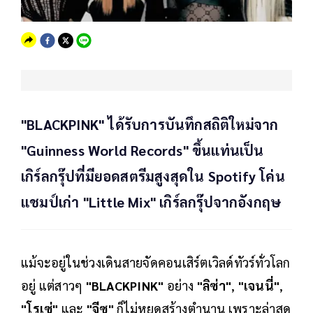
"BLACKPINK" ได้รับการบันทึกสถิติใหม่จาก
"Guinness World Records" ขึ้นแท่นเป็น
เกิร์ลกรุ๊ปที่มียอดสตรีมสูงสุดใน Spotify โค่น
แชมป์เก่า "Little Mix" เกิร์ลกรุ๊ปจากอังกฤษ
แม้จะอยู่ในช่วงเดินสายจัดคอนเสิร์ตเวิลด์ทัวร์ทั่วโลก
อยู่ แต่สาวๆ
"BLACKPINK"
อย่าง
"ลิซ่า"
,
"เจนนี่"
,
"โรเซ่"
และ
"จีซู"
ก็ไม่หยุดสร้างตำนาน เพราะล่าสุด