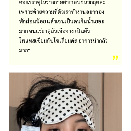
คือแร่ธาตุในร่างกายต่ำเกือบขั้นวิกฤตค่ะ
เพราะด้วยความที่ตัวเราทำงานออกกอง
พักผ่อนน้อย แล้วเจนเป็นคนกินน้ำเยอะ
มาก จนแร่ธาตุมันเจือจาง เป็นตัว
โพแทสเซียมกับโซเดียมค่ะ อาการน่ากลัว
มาก"