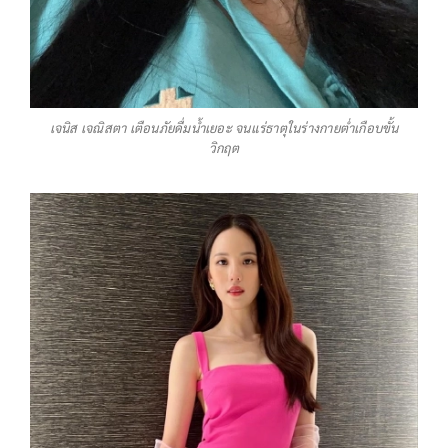
เจนิส เจณิสตา เตือนภัยดื่มน้ำเยอะ จนแร่ธาตุในร่างกายต่ำเกือบขั้น
วิกฤต