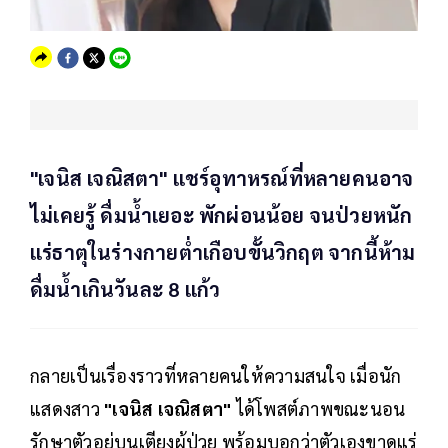
"เจนิส เจณิสตา" แชร์อุทาหรณ์ที่หลายคนอาจ
ไม่เคยรู้ ดื่มน้ำเยอะ พักผ่อนน้อย จนป่วยหนัก
แร่ธาตุในร่างกายต่ำเกือบขั้นวิกฤต จากนี้ห้าม
ดื่มน้ำเกินวันละ 8 แก้ว
กลายเป็นเรื่องราวที่หลายคนให้ความสนใจ เมื่อนัก
แสดงสาว
"เจนิส เจณิสตา"
ได้โพสต์ภาพขณะนอน
รักษาตัวอยู่บนเตียงผู้ป่วย พร้อมบอกว่าตัวเองขาดแร่