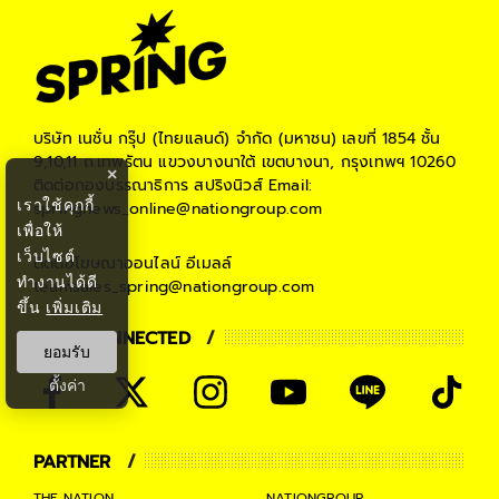
บริษัท เนชั่น กรุ๊ป (ไทยแลนด์) จำกัด (มหาชน)
เลขที่ 1854 ชั้น
9,10,11 ถ.เทพรัตน แขวงบางนาใต้ เขตบางนา, กรุงเทพฯ 10260
×
ติดต่อกองบรรณาธิการ สปริงนิวส์
Email:
เราใช้คุกกี้
springnews_online@nationgroup.com
เพื่อให้
เว็บไซต์
ติดต่อโฆษณาออนไลน์
อีเมลล์
ทำงานได้ดี
teamsales_spring@nationgroup.com
ขึ้น
เพิ่มเติม
STAY CONNECTED
ยอมรับ
ตั้งค่า
PARTNER
THE NATION
NATIONGROUP