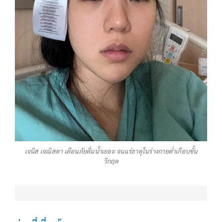
เจนิส เจณิสตา เตือนภัยดื่มน้ำเยอะ จนแร่ธาตุในร่างกายต่ำเกือบขั้น
วิกฤต