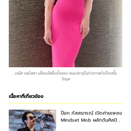
เจนิส เจณิสตา เตือนภัยดื่มน้ำเยอะ จนแร่ธาตุในร่างกายต่ำเกือบขั้น
วิกฤต
เนื้อหาที่เกี่ยวข้อง
ป๊อก ภัสสรกรณ์ เปิดค่ายเพลง
Mindset Mob ผลักดันศิลปิน
ไทย สู่ถนนสายดนตรี