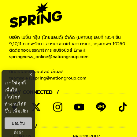
บริษัท เนชั่น กรุ๊ป (ไทยแลนด์) จำกัด (มหาชน)
เลขที่ 1854 ชั้น
9,10,11 ถ.เทพรัตน แขวงบางนาใต้ เขตบางนา, กรุงเทพฯ 10260
ติดต่อกองบรรณาธิการ สปริงนิวส์
Email:
springnews_online@nationgroup.com
ติดต่อโฆษณาออนไลน์
อีเมลล์
×
teamsales_spring@nationgroup.com
เราใช้คุกกี้
เพื่อให้
STAY CONNECTED
เว็บไซต์
ทำงานได้ดี
ขึ้น
เพิ่มเติม
ยอมรับ
PARTNER
ตั้งค่า
THE NATION
NATIONGROUP