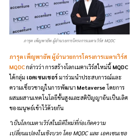
ภารุต เพ็ญพายัพ ผู้อำนวยการโครงการเมตาเวิร์ส MQDC
ภารุต เพ็ญพายัพ ผู้อำนวยการโครงการเมตาเวิร์ส
MQDC
กล่าวว่า การสร้างโลกเมตาเวิร์สใหม่นี้
MQDC
ได้กลุ่ม
เอคเซนเชอร์
มาร่วมนำประสบการณ์และ
ความเชี่ยวชาญในการพัฒนา
Metaverse
โดยการ
ผสมผสานเทคโนโลยีขั้นสูงและสติปัญญาอันเป็นเลิศ
ของมนุษย์เข้าไว้ด้วยกัน
"เป็นโลกเมตาเวิร์สในมิติใหม่ที่ก่อเกิดความ
เปลี่ยนแปลงในเชิงบวก โดย MQDC และ เอคเซนเชอ