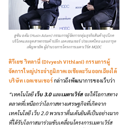
ฮูซิน อดัม (Husin Adam) กรรมการผู้จัดการกลุ่มธุรกิจสินค้าอุปโภค
บริโภคและอุตสาหกรรมค้าปลีก เอคเซนเชอร์ ประเทศไทย และภารุต
เพ็ญพายัพ ผู้อำนวยการโครงการเมตาเวิร์ส MQDC
ดิวีเยช วิทลานี่ (Divyesh Vithlani) กรรมการผู้
จัดการใหญ่ประจำภูมิภาคเอเชียตะวันออกเฉียงใต้
บริษัท เอคเซนเชอร์
กล่าวถึงพัฒนาการของเว็บว่า
“เทคโนโลยี
เว็บ 3.0
และ
เมตาเวิร์ส
จะให้โอกาสทาง
ตลาดที่เหนือกว่าโอกาสทางเศรษฐกิจที่เกิดจาก
เทคโนโลยี เว็บ 2.0 พวกเราตื่นเต้นยินดีเป็นอย่างมาก
ที่ได้รับโอกาสมาร่วมขับเคลื่อนโครงการเมตาเวิร์ส