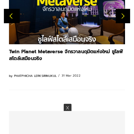
win Planet Metaverse จักรวาลนฤมิตแห่งใหม่ ชูไลฟ์
ทิพย
ไตล์เสมือนจริง
โลกเส
31 Mar 2022
y
PHATPHICHA LERKSIRINUKUL
by
NAT