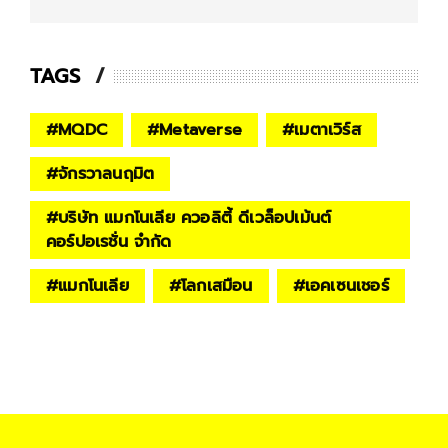
TAGS
#
MQDC
#
Metaverse
#
เมตาเวิร์ส
#
จักรวาลนฤมิต
#
บริษัท แมกโนเลีย ควอลิตี้ ดีเวล็อปเม้นต์
คอร์ปอเรชั่น จำกัด
#
แมกโนเลีย
#
โลกเสมือน
#
เอคเซนเชอร์
#
Accenture
#
อสังหาริมทรัพย์
#
Web 3.0
#
ข่าวประชาสัมพันธ์
#
INNOVATION
#
Crown Token