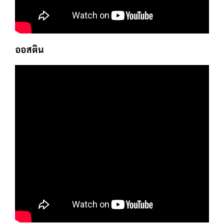
ออสติน