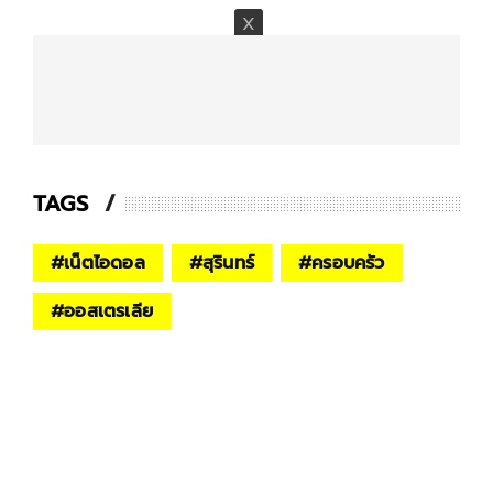
TAGS
#
เน็ตไอดอล
#
สุรินทร์
#
ครอบครัว
#
ออสเตรเลีย