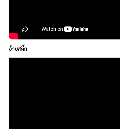
อ้ายสติ๊ก