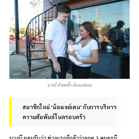
นางบี อ้ายสติ๊ก น้องเจย์เดน
สมาชิกใหม่ 'น้องเจย์เดน' กับการบริหาร
ความสัมพันธ์ในครอบครัว
นางบี ยอมรับว่า ช่วงแรกก็กลัวว่าลูกๆ 3 คนจะมี