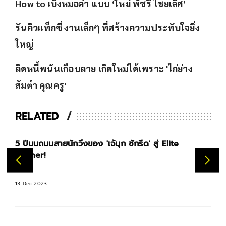
How to เบิ่งหมอลำ แบบ ‘ใหม่ พัชรี ไชยเลิศ’
รันคิวแท็กซี่ งานเล็กๆ ที่สร้างความประทับใจยิ่ง
ใหญ่
ติดหนี้พนันเกือบตาย เกิดใหม่ได้เพราะ 'ไก่ย่าง
ส้มตำ คุณครู'
RELATED
5 ปีบนถนนสายนักวิ่งของ 'เจ้มุก ซักรีด' สู่ Elite
'นิก
Runner!
เพล
13 Dec 2023
17 No