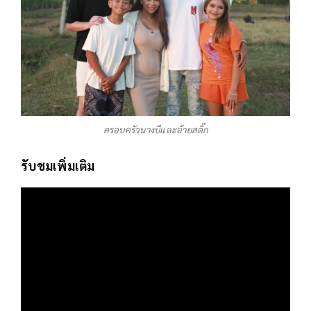
ครอบครัวนางบีและอ้ายสติ๊ก
รับชมเพิ่มเติม