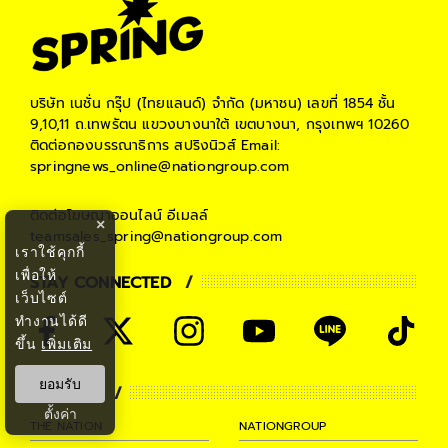
บริษัท เนชั่น กรุ๊ป (ไทยแลนด์) จำกัด (มหาชน)
เลขที่ 1854 ชั้น
9,10,11 ถ.เทพรัตน แขวงบางนาใต้ เขตบางนา, กรุงเทพฯ 10260
ติดต่อกองบรรณาธิการ สปริงนิวส์
Email:
springnews_online@nationgroup.com
ติดต่อโฆษณาออนไลน์
อีเมลล์
×
teamsales_spring@nationgroup.com
เราใช้คุกกี้
เพื่อให้
STAY CONNECTED
เว็บไซต์
ทำงานได้ดี
ขึ้น
เพิ่มเติม
ยอมรับ
PARTNER
ตั้งค่า
THE NATION
NATIONGROUP