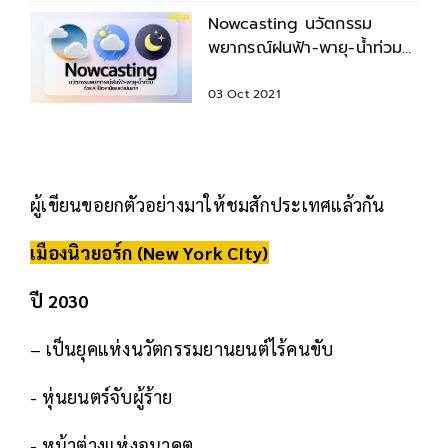
Nowcasting นวัตกรรม
พยากรณ์ฝนฟ้า-พายุ-น้ำท่วม
ด้วย AI ใช้เวลาน้อย แต่แม่น
มาก
03 Oct 2021
ผู้เขียนขอยกตัวอย่างมาให้ชมสักประเทศแล้วกัน
เมืองนิวยอร์ก (New York City)
ปี 2030
– เป็นยุคแห่งนวัตกรรมยานยนต์ไร้คนขับ
- หุ่นยนตร์จับผู้ร้าย
- หน้าต่างแห่งอนาคต