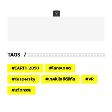
TAGS
#
EARTH 2050
#
โลกอนาคต
#
Kaspersky
#
เทคโนโลยีดิจิทัล
#
VR
#
นวัตกรรม