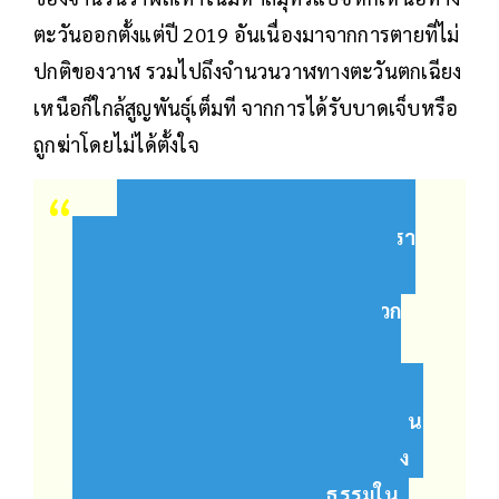
ตะวันออกตั้งแต่ปี 2019 อันเนื่องมาจากการตายที่ไม่
ปกติของวาฬ รวมไปถึงจำนวนวาฬทางตะวันตกเฉียง
เหนือก็ใกล้สูญพันธุ์เต็มที จากการได้รับบาดเจ็บหรือ
ถูกฆ่าโดยไม่ได้ตั้งใจ
“ในขณะที่เราเคารพมาคาห์ เรา
เคารพในวัฒนธรรมและประเพณีของ
พวกเขา และเราเชื่อมั่นอย่างยิ่งว่าพวก
เขาจะเฉลิมฉลองวาฬต่อไป ผ่านการ
เต้นรำ การร้องเพลง และการเล่าเรื่อง
เป็นต้น เราจะเห็นด้วยหรือไม่เห็นด้วยขึ้น
อยู่กับความถูกต้องทางกฎหมายหรือทาง
วิทยาศาสตร์หรือตามหลักจริยธรรมใน