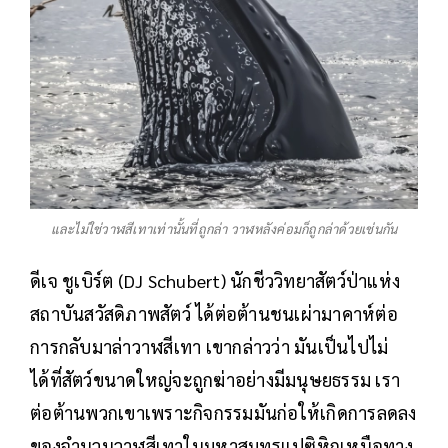
และไม่ใช่วาฬสีเทาเท่านั้นที่ถูกล่า วาฬหลังค่อมก็ถูกล่าด้วยเช่นกัน
ดีเจ ชูเบิร์ต (DJ Schubert) นักชีววิทยาสัตว์ป่าแห่ง
สถาบันสวัสดิภาพสัตว์ ได้ต่อต้านชนเผ่ามาคาห์ต่อ
การกลับมาล่าวาฬสีเทา เขากล่าวว่า มันเป็นไปไม่
ได้ที่สัตว์ขนาดใหญ่จะถูกฆ่าอย่างมีมนุษยธรรม เรา
ต่อต้านพวกเขาเพราะกิจกรรมมันก่อให้เกิดการลดลง
ของจำนวนวาฬสีเทาในมหาสมุทรแปซิหิกเหนือทาง