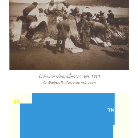
นักล่ามาคาห์ลอกเนื้อจากวาฬค. 1910
Cr.Wikipedia/isecosmetic.com
“พวกเราทราบดีถึงชีวิตของวาฬ
ผ่านกระบวนการและพิธีกรรม เราให้
ความเคารพแก่ชีวิตนั้นตามสมควร เรา