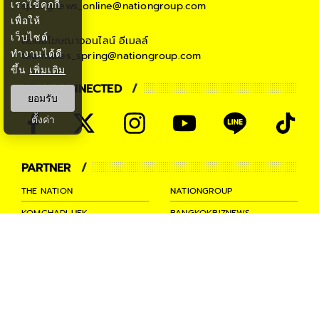
เราใช้คุกกี้
springnews_online@nationgroup.com
เพื่อให้
เว็บไซต์
ติดต่อโฆษณาออนไลน์
อีเมลล์
ทำงานได้ดี
teamsales_spring@nationgroup.com
ขึ้น
เพิ่มเติม
STAY CONNECTED
ยอมรับ
ตั้งค่า
PARTNER
THE NATION
NATIONGROUP
KOMCHADLUEK
BANGKOKBIZNEWS
NATIONTV
SPRINGNEWS
THAINEWSONLINE
TNEWS
THANSETTAKIJ