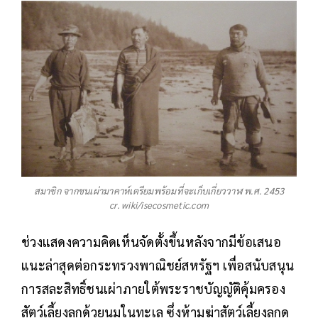
สมาชิก จากชนเผ่ามาคาห์เตรียมพร้อมที่จะเก็บเกี่ยววาฬ พ.ศ. 2453
cr. wiki/isecosmetic.com
ช่วงแสดงความคิดเห็นจัดตั้งขึ้นหลังจากมีข้อเสนอ
แนะล่าสุดต่อกระทรวงพาณิชย์สหรัฐฯ เพื่อสนับสนุน
การสละสิทธิ์ชนเผ่าภายใต้พระราชบัญญัติคุ้มครอง
สัตว์เลี้ยงลูกด้วยนมในทะเล ซึ่งห้ามฆ่าสัตว์เลี้ยงลูกด