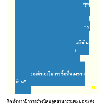
เช่น ดูสภาพนิคมอุตสาหกรรมมาบตาพุด
ตอนนี้สิ น้ำเสียถูกปล่อยลงทะเลที่เป็น
พื้นที่สาธารณะ เป็นพื้นที่ท่องเที่ยว พื้นที่
ทำกิน และมีผลเสียตามมาด้วยซ้ำ นักการ
เมืองบางคนก็พยายามที่จะมากว้านซื้อ
ที่ดินราคาถูกเพื่อทำอุตสาหกรรมแล้วยื่น
พิจารณาเพื่อเก็งราคาที่ดินเอาผล
ประโยชน์เข้าตัวเอง จากซื้อไร่ละ
300,000 แต่เอาไปขาย 600,000 ใช้
อิทธิพลของตัวเองในการซื้อที่ของชาว
บ้าน”
อีกทั้งหากมีการสร้างนิคมอุตสาหกรรมจะนะ จะส่ง