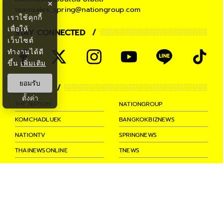
×
teamsales_spring@nationgroup.com
เราใช้คุกกี้
เพื่อให้
STAY CONNECTED
เว็บไซต์
ทำงานได้ดี
ขึ้น
เพิ่มเติม
ยอมรับ
PARTNER
ตั้งค่า
THE NATION
NATIONGROUP
KOMCHADLUEK
BANGKOKBIZNEWS
NATIONTV
SPRINGNEWS
THAINEWSONLINE
TNEWS
THANSETTAKIJ
Ⓒ 2026 -
SPRiNG
All Rights
Reserved.