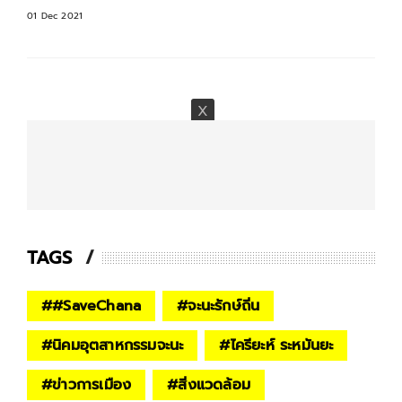
01 Dec 2021
TAGS
#
#SaveChana
#
จะนะรักษ์ถิ่น
#
นิคมอุตสาหกรรมจะนะ
#
ไครียะห์ ระหมันยะ
#
ข่าวการเมือง
#
สิ่งแวดล้อม