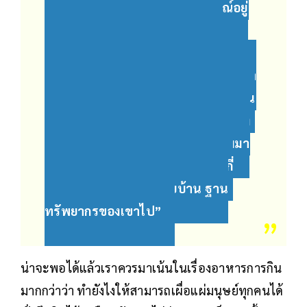
บนฐานทรัพยากรซึ่งมีความสมบูรณ์อยู่
แล้ว ถ้าวันไหนเกิดค้นพบว่าที่นี่ไม่
สมบูรณ์แล้วเหมาะแก่การสร้างนิคม
อุตสาหกรรม เราจะไม่ขัดขวางเลย แต่ว่า
ตรงนี้ที่นี่ยังเป็นแหล่งผลิตอาหารของคน
สงขลา กระทั่งภูมิภาคอาเซียน คุณกำลัง
ทำลายที่นี่ การเอานิคมอุตสาหกรรมมา
คุณได้ GDP แต่ชาวบ้านได้อะไร ตั้งกี่
หมู่บ้าน กี่แสนคนต้องเสียบ้าน ฐาน
ทรัพยากรของเขาไป”
น่าจะพอได้แล้วเราควรมาเน้นในเรื่องอาหารการกิน
มากกว่าว่า ทำยังไงให้สามารถเผื่อแผ่มนุษย์ทุกคนได้