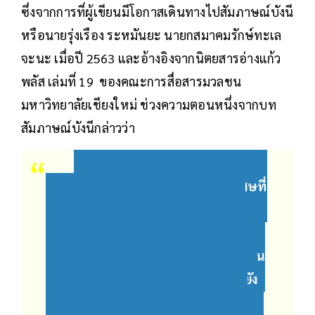
ซึ่งจากการที่ผู้เขียนมีโอกาสเดินทางไปสัมภาษณ์บังนี
หรือนายรุ่งเรือง ระหมันยะ นายกสมาคมรักษ์ทะเล
จะนะ เมื่อปี 2563 และอ้างอิงจากนิตยสารอ่างแก้ว
พลัส เล่มที่ 19 ของคณะการสื่อสารมวลชน
มหาวิทยาลัยเชียงใหม่ ช่วงความตอนหนึ่งจากบท
สัมภาษณ์บังนีกล่าวว่า
“ในแผนพัฒนาเศรษฐกิจพิเศษที่
เขาว่ามามันกินพื้นที่เป็นวงกว้าง โดย
เฉพาะจะนะที่กำลังถูกพัฒนาให้เป็นต้น
แบบที่ 4 ผมงงว่าอุตสาหกรรมต้นแบบมัน
ต้องดีกว่านี้สิ แต่เพราะแบบเก่ามันถึงยัง
ไม่ถูกพัฒนาให้ดีเท่าที่ควร ยกตัวอย่าง