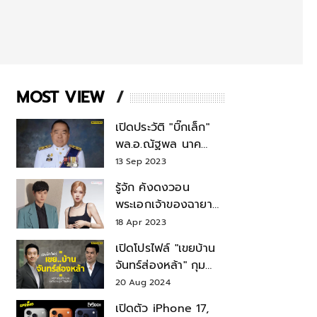
MOST VIEW
เปิดประวัติ "บิ๊กเล็ก"
พล.อ.ณัฐพล นาค
พาณิชย์ จากเลขาฯ
13 Sep 2023
สมช.-เลขาฯ
รู้จัก คังดงวอน
รมว.กลาโหม
พระเอกเจ้าของฉายา
สมบัติแห่งชาติ หลังมี
18 Apr 2023
ข่าว โรเซ่ BLACKPINK
เปิดโปรไฟล์ "เขยบ้าน
จันทร์ส่องหล้า" กุม
บังเหียนธุรกิจตระกูล
20 Aug 2024
"ชินวัตร"
เปิดตัว iPhone 17,