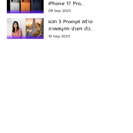
iPhone 17 Pro,
iPhone 17 Air สเปค
09 Sep 2025
ราคา น่าซื้อไหม?
แจก 3 Prompt สร้าง
ภาพสนุกๆ ง่ายๆ ด้วย
Nano Banana ใน
10 Sep 2025
Gemini