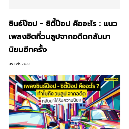
ซินธ์ป๊อป - ซิตี้ป๊อป คืออะไร : แนว
เพลงฮิตที่วนลูปจากอดีตกลับมา
นิยมอีกครั้ง
05 Feb 2022