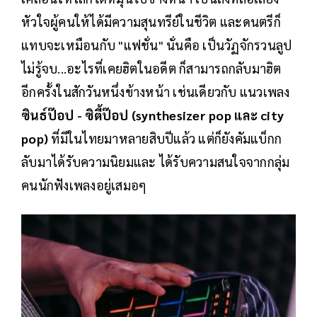
หัวใจผู้คนให้ได้มีความสุนทรีย์ในชีวิต และดนตรีก็
แทบจะเหมือนกับ "แฟชั่น" นั่นคือ เป็นวัฏจักรวนลูป
ไม่รู้จบ...อะไรที่เคยฮิตในอดีต ก็สามารถกลับมาฮิต
อีกครั้งในสักวันหนึ่งข้างหน้า เช่นเดียวกับ แนวเพลง
ซินธ์ป๊อป - ซิตี้ป๊อป (synthesizer pop และ city
pop)
ที่มีในไทยมาหลายสิบปีแล้ว แต่ก็ยังคัมแบ็กก
ลับมาได้รับความนิยมและ ได้รับความสนใจจากกลุ่ม
คนนักฟังเพลงอยู่เสมอๆ