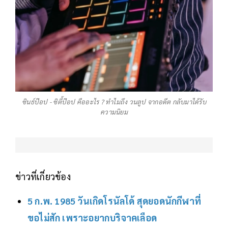
ซินธ์ป๊อป - ซิตี้ป๊อป คืออะไร ? ทำไมถึง วนลูป จากอดีต กลับมาได้รับ
ความนิยม
ข่าวที่เกี่ยวข้อง
5 ก.พ. 1985 วันเกิดโรนัลโด้ สุดยอดนักกีฬาที่
ขอไม่สัก เพราะอยากบริจาคเลือด