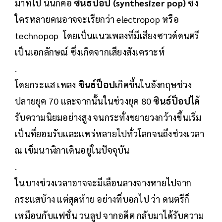
มาที่ไป นั่นก็คือ
ซินธ์ป็อป (synthesizer pop)
ซึ่ง
ใครหลายคนอาจจะเรียกว่า electropop หรือ
technopop โดยเป็นแนวเพลงที่มีเสียงซาวด์ดนตรี
เป็นเอกลักษณ์ ซึ่งเกิดจากเสียงสังเคราะห์
.
โดยกระแส เพลง
ซินธ์ป็อป
เกิดขึ้นในอังกฤษช่วง
ปลายยุค 70 และจากนั้นในช่วงยุค 80
ซินธ์ป็อป
ได้
รับความนิยมอย่างสูง จนกระทั่งขยายวงกว้างขึ้นเริ่ม
เป็นที่ยอมรับและแพร่หลายไปทั่วโลกจนถึงช่วงเวลา
ณ เข็มนาฬิกาเดินอยู่ในปัจจุบัน
.
ในบางช่วงเวลาอาจจะมีเลือนลางจางหายไปจาก
กระแสบ้าง แต่สุดท้าย อย่างที่บอกไป ว่า ดนตรีก็
เหมือนกับแฟชั่น วนลูป จากอดีต กลับมาได้รับความ