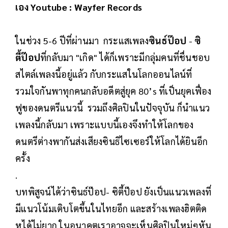
เอง Youtube : Wayfer Records
ในช่วง 5-6 ปีที่ผ่านมา กระแสเพลง
ซินธ์ป๊อป
-
ซิ
ตี้ป๊อป
ที่กลับมา "เกิด" ได้ก็เพราะมีกลุ่มคนที่ชื่นชอบ
สไตล์เพลงนี้อยู่แล้ว กับกระแสในโลกออนไลน์ที่
รวมใจกันพาทุกคนกลับอดีตสู่ยุค 80’s ที่เป็นยุคเฟื่อง
ฟูของดนตรีแนวนี้ รวมถึงศิลปินในปัจจุบัน ก็นำแนว
เพลงนี้กลับมา เพราะแบบนี้เองจึงทำให้โลกของ
ดนตรีต่างพากันส่งเสียงซินธิไซเซอร์ให้โลกได้ยินอีก
ครั้ง
.
บทพิสูจน์ได้ว่าซินธ์ป๊อป- ซิตี้ป๊อป ยังเป็นแนวเพลงที่
มีแนวโน้มเติบโตขึ้นในไทยอีก และสร้างเพลงฮิตติด
หูได้ไม่ยาก ในอนาคตเราอาจจะเห็นศิลปินใหม่ๆหัน