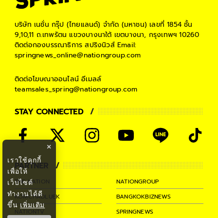
บริษัท เนชั่น กรุ๊ป (ไทยแลนด์) จำกัด (มหาชน)
เลขที่ 1854 ชั้น
9,10,11 ถ.เทพรัตน แขวงบางนาใต้ เขตบางนา, กรุงเทพฯ 10260
ติดต่อกองบรรณาธิการ สปริงนิวส์
Email:
springnews_online@nationgroup.com
ติดต่อโฆษณาออนไลน์
อีเมลล์
teamsales_spring@nationgroup.com
STAY CONNECTED
×
เราใช้คุกกี้
PARTNER
เพื่อให้
THE NATION
NATIONGROUP
เว็บไซต์
ทำงานได้ดี
KOMCHADLUEK
BANGKOKBIZNEWS
ขึ้น
เพิ่มเติม
NATIONTV
SPRINGNEWS