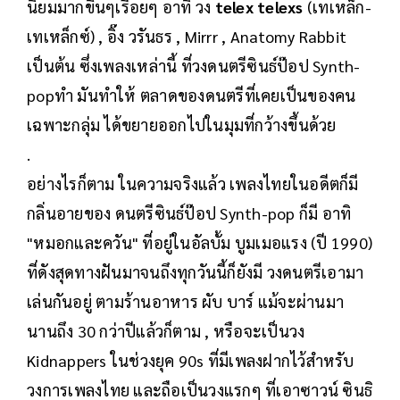
นิยมมากขึ้นๆเรื่อยๆ อาทิ วง
telex telexs
(เทเหล็ก-
เทเหล็กซ์) , อิ๊ง วรันธร , Mirrr , Anatomy Rabbit
เป็นต้น ซึ่งเพลงเหล่านี้ ที่วงดนตรีซินธ์ป๊อป Synth-
popทำ มันทำให้ ตลาดของดนตรีที่เคยเป็นของคน
เฉพาะกลุ่ม ได้ขยายออกไปในมุมที่กว้างขึ้นด้วย
.
อย่างไรก็ตาม ในความจริงแล้ว เพลงไทยในอดีตก็มี
กลิ่นอายของ ดนตรีซินธ์ป๊อป Synth-pop ก็มี อาทิ
"หมอกและควัน" ที่อยู่ในอัลบั้ม บูมเมอแรง (ปี 1990)
ที่ดังสุดทางฝันมาจนถึงทุกวันนี้ก็ยังมี วงดนตรีเอามา
เล่นกันอยู่ ตามร้านอาหาร ผับ บาร์ แม้จะผ่านมา
นานถึง 30 กว่าปีแล้วก็ตาม , หรือจะเป็นวง
Kidnappers ในช่วงยุค 90s ที่มีเพลงฝากไว้สำหรับ
วงการเพลงไทย และถือเป็นวงแรกๆ ที่เอาซาวน์ ซินธิ