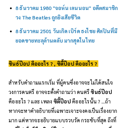
8 ธันวาคม 1980 "จอห์น เลนนอน" อดีตสมาชิก
วง The Beatles ถูกยิงเสียชีวิต
8 ธันวาคม 2501 วันเกิด เบิร์ด ธงไชย ศิลปินที่มี
ยอดขายทะลุล้านตลับ มากสุดในไทย
ซินธ์ป๊อป คืออะไร ? , ซิตี้ป๊อป คืออะไร ?
สำหรับคำถามแรกเริ่ม ที่ผู้คนซึ่งอาจจะไม่ได้สนใจ
วงการดนตรี อาจจะตั้งคำถามว่า ดนตรี
ซินธ์ป๊อป
คืออะไร ? และ เพลง
ซิตี้ป๊อป
คืออะไรนั้น ? ...ถ้า
หากจะหาคำอธิบายที่เฉพาะเจาะจงคงเป็นเรื่องยาก
มาก แต่หากจะอธิบายแบบรวบรัด กระชับที่สุด ถึงที่