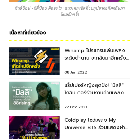
ซินธ์ป๊อป - ซิตี้ป๊อป คืออะไร : แนวเพลงฮิตที่วนลูปจากอดีตกลับมา
นิยมอีกครั้ง
เนื้อหาที่เกี่ยวข้อง
Winamp โปรแกรมเล่นเพลง
ระดับตำนาน จะกลับมาอีกครั้ง
แบบสตรีมมิ่งออนไลน์
08 Jan 2022
แร็ปเปอร์หญิงสุดปัง! "มิลลิ"
โกอินเตอร์ร่วมงานค่ายเพลง
ระดับโลก 88rising
22 Dec 2021
Coldplay โชว์เพลง My
Universe BTS ร่วมแสดงผ่าน
เทคโนโลยี "ฮอโลแกรม"