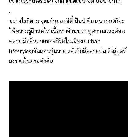
เซอร์(Synthesizer) จนกำเนิดเป็น
ซิตี้ ป๊อป
ขึ้นมา
.
อย่างไรก็ตาม จุดเด่นของ
ซิตี้ ป๊อป
คือ แนวดนตรีจะ
ให้ความรู้สึกสดใส เนื้อหาด้านบวก ดูหวานและผ่อน
คลาย มีกลิ่นอายของชีวิตในเมือง (urban
lifestyles)อันแสนวุ่นวาย แล้วก็คลี่คลายปม ดิ่งสู่จุดที่
สงบลงในยามค่ำคืน