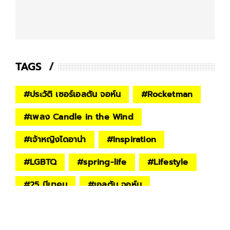
TAGS
#
ประวัติ เซอร์เอลตัน จอห์น
#
Rocketman
#
เพลง Candle in the Wind
#
เจ้าหญิงไดอาน่า
#
Inspiration
#
LGBTQ
#
spring-life
#
Lifestyle
#
25 มีนาคม
#
เอลตัน จอห์น