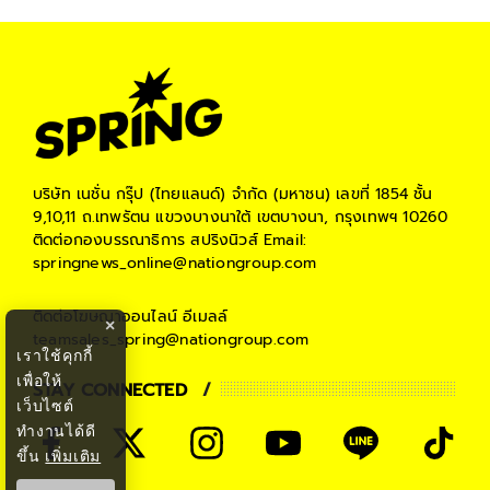
บริษัท เนชั่น กรุ๊ป (ไทยแลนด์) จำกัด (มหาชน)
เลขที่ 1854 ชั้น
9,10,11 ถ.เทพรัตน แขวงบางนาใต้ เขตบางนา, กรุงเทพฯ 10260
ติดต่อกองบรรณาธิการ สปริงนิวส์
Email:
springnews_online@nationgroup.com
ติดต่อโฆษณาออนไลน์
อีเมลล์
×
teamsales_spring@nationgroup.com
เราใช้คุกกี้
เพื่อให้
STAY CONNECTED
เว็บไซต์
ทำงานได้ดี
ขึ้น
เพิ่มเติม