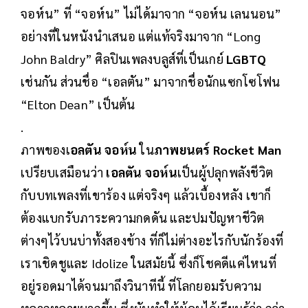
จอห์น” ที่ “จอห์น” ไม่ได้มาจาก “จอห์น เลนนอน”
อย่างที่ในหนังนำเสนอ แต่แท้จริงมาจาก “Long
John Baldry” ศิลปินเพลงบลูส์ที่เป็นเกย์
LGBTQ
เช่นกัน ส่วนชื่อ “เอลตัน” มาจากชื่อนักแซกโซโฟน
“Elton Dean” เป็นต้น
.
ภาพของเ
อลตัน จอห์น
ใน
ภาพยนตร์ Rocket Man
เปรียบเสมือนว่า
เอลตัน จอห์น
เป็นผู้ปลุกพลังชีวิต
กับบทเพลงที่เขาร้อง แต่จริงๆ แล้วเบื้องหลัง เขาก็
ต้องแบกรับภาระความกดดัน และปมปัญหาชีวิต
ต่างๆไว้บนบ่าทั้งสองข้าง ที่ก็ไม่ต่างอะไรกับนักร้องที่
เราเชิดชูและ Idolize ในสมัยนี้ ซึ่งก็โชคดีแค่ไหนที่
อยู่รอดมาได้จนมาถึงวินาทีนี้ ที่โลกยอมรับความ