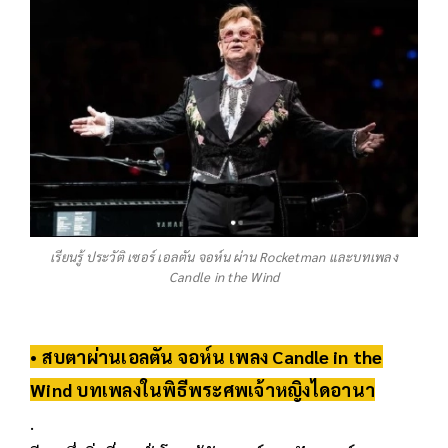
เรียนรู้ ประวัติ เซอร์ เอลตัน จอห์น ผ่าน Rocketman และบทเพลง
Candle in the Wind
• สบตาผ่านเอลตัน จอห์น เพลง Candle in the
Wind บทเพลงในพิธีพระศพเจ้าหญิงไดอานา
.