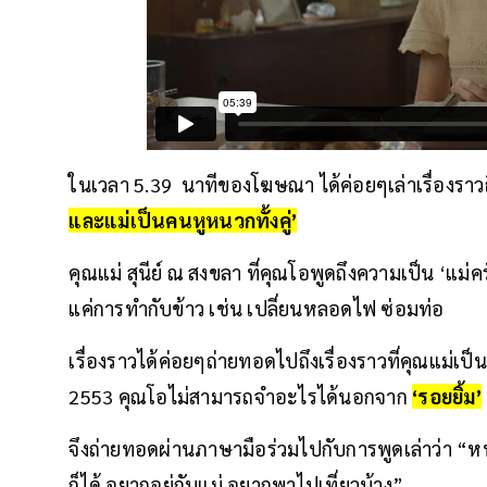
ในเวลา 5.39 นาทีของโฆษณา ได้ค่อยๆเล่าเรื่องราวถ
และแม่เป็นคนหูหนวกทั้งคู่’
คุณแม่ สุนีย์ ณ สงขลา ที่คุณโอพูดถึงความเป็น ‘แ
แค่การทำกับข้าว เช่น เปลี่ยนหลอดไฟ ซ่อมท่อ
เรื่องราวได้ค่อยๆถ่ายทอดไปถึงเรื่องราวที่คุณแม่เป็
2553 คุณโอไม่สามารถจำอะไรได้นอกจาก
‘รอยยิ้ม’
จึงถ่ายทอดผ่านภาษามือร่วมไปกับการพูดเล่าว่า “ห
ก็ได้ อยากอยู่กับแม่ อยากพาไปเที่ยวบ้าง”